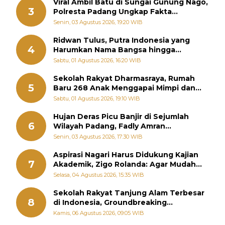
Viral Ambil Batu di Sungai Gunung Nago,
3
Polresta Padang Ungkap Fakta
Sebenarnya
Senin, 03 Agustus 2026, 19:20 WIB
Ridwan Tulus, Putra Indonesia yang
4
Harumkan Nama Bangsa hingga
Diabadikan dalam Buku Jepang
Sabtu, 01 Agustus 2026, 16:20 WIB
Sekolah Rakyat Dharmasraya, Rumah
5
Baru 268 Anak Menggapai Mimpi dan
Memutus Rantai Kemiskinan
Sabtu, 01 Agustus 2026, 19:10 WIB
Hujan Deras Picu Banjir di Sejumlah
6
Wilayah Padang, Fadly Amran
Perintahkan OPD Siaga
Senin, 03 Agustus 2026, 17:30 WIB
Aspirasi Nagari Harus Didukung Kajian
7
Akademik, Zigo Rolanda: Agar Mudah
Diperjuangkan di Kementerian
Selasa, 04 Agustus 2026, 15:35 WIB
Sekolah Rakyat Tanjung Alam Terbesar
8
di Indonesia, Groundbreaking
September
Kamis, 06 Agustus 2026, 09:05 WIB