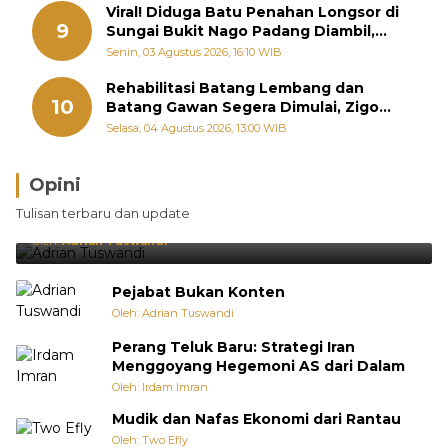
Viral! Diduga Batu Penahan Longsor di
9
Sungai Bukit Nago Padang Diambil,
Warga Khawatir Bencana Terulang
Senin, 03 Agustus 2026, 16:10 WIB
Rehabilitasi Batang Lembang dan
10
Batang Gawan Segera Dimulai, Zigo
Rolanda Pastikan Proyek Berjalan
Selasa, 04 Agustus 2026, 13:00 WIB
Opini
Brasil Lebih Diunggulkan, tetapi Jepang Selalu
Tulisan terbaru dan update
Punya Cara Membuat Kejutan
Oleh:
Adrian Tuswandi
Pejabat Bukan Konten
Oleh: Adrian Tuswandi
Perang Teluk Baru: Strategi Iran
Menggoyang Hegemoni AS dari Dalam
Oleh: Irdam Imran
Mudik dan Nafas Ekonomi dari Rantau
Oleh: Two Efly