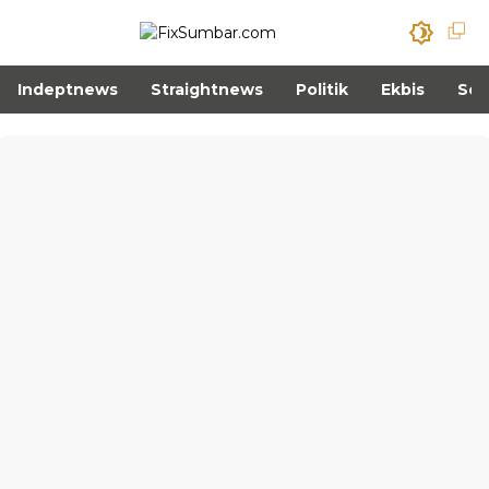
Indeptnews
Straightnews
Politik
Ekbis
Sos