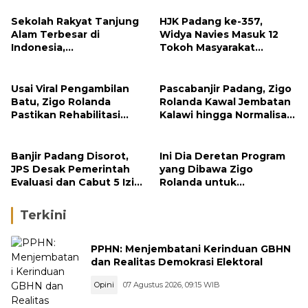
Sekolah Rakyat Tanjung
HJK Padang ke-357,
Alam Terbesar di
Widya Navies Masuk 12
Indonesia,
Tokoh Masyarakat
Groundbreaking
Penerima Penghargaan
September
Pemko Padang
Usai Viral Pengambilan
Pascabanjir Padang, Zigo
Batu, Zigo Rolanda
Rolanda Kawal Jembatan
Pastikan Rehabilitasi
Kalawi hingga Normalisasi
Gunung Nago Tetap
Sungai
Berlanjut
Banjir Padang Disorot,
Ini Dia Deretan Program
JPS Desak Pemerintah
yang Dibawa Zigo
Evaluasi dan Cabut 5 Izin
Rolanda untuk
Tambang di Hulu Sungai
Masyarakat Kabupaten
Solok
Terkini
PPHN: Menjembatani Kerinduan GBHN
dan Realitas Demokrasi Elektoral
Opini
07 Agustus 2026, 09:15 WIB