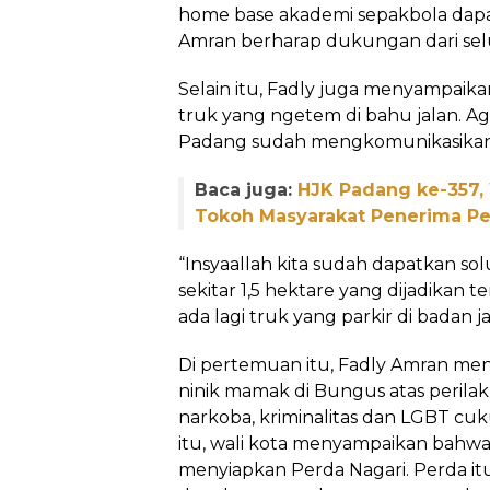
home base akademi sepakbola dapat
Amran berharap dukungan dari se
Selain itu, Fadly juga menyampaik
truk yang ngetem di bahu jalan. Aga
Padang sudah mengkomunikasikan
Baca juga:
HJK Padang ke-357,
Tokoh Masyarakat Penerima 
“Insyaallah kita sudah dapatkan so
sekitar 1,5 hektare yang dijadikan t
ada lagi truk yang parkir di badan j
Di pertemuan itu, Fadly Amran me
ninik mamak di Bungus atas perilak
narkoba, kriminalitas dan LGBT c
itu, wali kota menyampaikan bahwa
menyiapkan Perda Nagari. Perda it