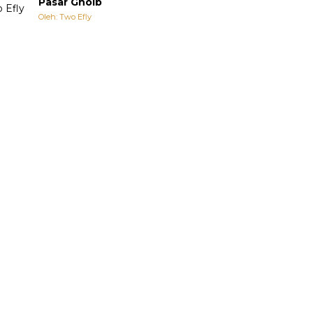
Pasar Ghoib
Oleh: Two Efly