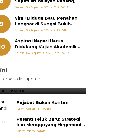
8
Sejumlah Wilayah Padang,
Fadly Amran Perintahkan
Senin, 03 Agustus 2026, 17:30 WIB
OPD Siaga
Viral! Diduga Batu Penahan
9
Longsor di Sungai Bukit
Nago Padang Diambil, Warga
Senin, 03 Agustus 2026, 16:10 WIB
Khawatir Bencana Terulang
Aspirasi Nagari Harus
10
Didukung Kajian Akademik,
Zigo Rolanda: Agar Mudah
Selasa, 04 Agustus 2026, 15:35 WIB
Diperjuangkan di
Kementerian
ini
sil Lebih Diunggulkan, tetapi
n terbaru dan update
pang Selalu Punya Cara Membuat
jutan
:
Adrian Tuswandi
Pejabat Bukan Konten
Oleh: Adrian Tuswandi
Perang Teluk Baru: Strategi
Iran Menggoyang Hegemoni
AS dari Dalam
Oleh: Irdam Imran