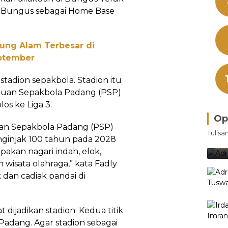
n Bungus sebagai Home Base
jung Alam Terbesar di
eptember
tadion sepakbola. Stadion itu
tuan Sepakbola Padang (PSP)
os ke Liga 3.
Op
tuan Sepakbola Padang (PSP)
Bra
Tulisa
Je
nginjak 100 tahun pada 2028
Ke
Oleh
akan nagari indah, elok,
 wisata olahraga,” kata Fadly
 dan cadiak pandai di
at dijadikan stadion. Kedua titik
adang. Agar stadion sebagai