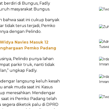
 berdiri di Bungus, Fadly
luruh masyarakat Bungus.
an bahwa saat ini cukup banyak
r tidak terus terjadi, Pemko
nya dengan Pelindo.
 Widya Navies Masuk 12
Penghargaan Pemko Padang
lusinya, Pelindo punya lahan
empat parkir truk, nanti tidak
alan,” ungkap Fadly.
ndengar langsung keluh kesah
u anak muda saat ini. Kasus
ukup meresahkan. Mendengar
 saat ini Pemko Padang telah
u segera diketok palu di DPRD