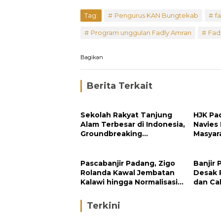
Tag:
Pengurus KAN Bungtekab
f
Program unggulan Fadly Amran
Fad
Bagikan
Berita Terkait
Sekolah Rakyat Tanjung
HJK Pa
Alam Terbesar di Indonesia,
Navies
Groundbreaking
Masyar
September
Pengh
Padan
Pascabanjir Padang, Zigo
Banjir 
Rolanda Kawal Jembatan
Desak 
Kalawi hingga Normalisasi
dan Ca
Sungai
di Hulu
Terkini