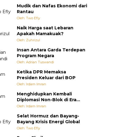
Mudik dan Nafas Ekonomi dari
Rantau
Oleh: Two Efly
Naik Harga saat Lebaran
Apakah Mamakuak?
Oleh: Zuhrizul
Insan Antara Garda Terdepan
Program Negara
Oleh: Adrian Tuswandi
Ketika DPR Memaksa
Presiden Keluar dari BOP
Oleh: Irdam Imran
Menghidupkan Kembali
Diplomasi Non-Blok di Era
Multipolar
Oleh: Irdam Imran
Selat Hormuz dan Bayang-
Bayang Krisis Energi Global
Oleh: Two Efly