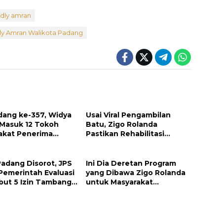
adly amran
ly Amran Walikota Padang
dang ke-357, Widya
Usai Viral Pengambilan
 Masuk 12 Tokoh
Batu, Zigo Rolanda
akat Penerima
Pastikan Rehabilitasi
argaan Pemko
Gunung Nago Tetap
g
Berlanjut
Padang Disorot, JPS
Ini Dia Deretan Program
Pemerintah Evaluasi
yang Dibawa Zigo Rolanda
but 5 Izin Tambang
untuk Masyarakat
 Sungai
Kabupaten Solok