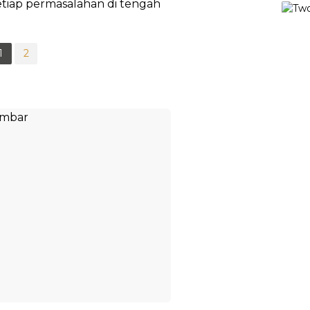
iap permasalahan di tengah
1
2