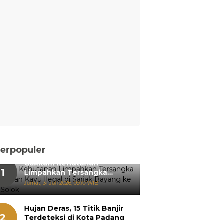
erpopuler
Gakkum Kehutanan
1
Limpahkan Tersangka
Pemanenan Kayu Ilegal di
Jumat, 31 Juli 2026, 09:10 WIB
Sariak Bayang ke Kejari
Solok
Hujan Deras, 15 Titik Banjir
2
Terdeteksi di Kota Padang