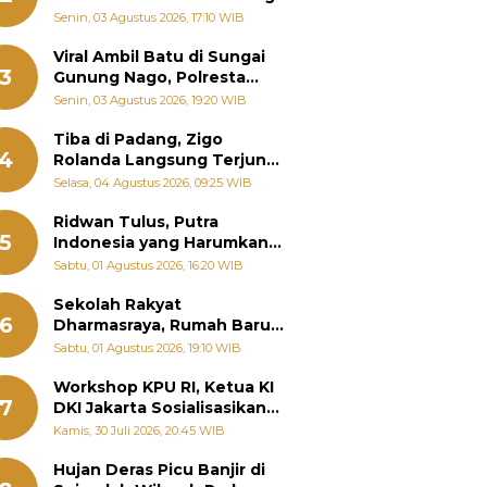
Senin, 03 Agustus 2026, 17:10 WIB
Viral Ambil Batu di Sungai
3
Gunung Nago, Polresta
Padang Ungkap Fakta
Senin, 03 Agustus 2026, 19:20 WIB
Sebenarnya
Tiba di Padang, Zigo
4
Rolanda Langsung Terjun
Bantu Warga Terdampak
Selasa, 04 Agustus 2026, 09:25 WIB
Banjir
Ridwan Tulus, Putra
5
Indonesia yang Harumkan
Nama Bangsa hingga
Sabtu, 01 Agustus 2026, 16:20 WIB
Diabadikan dalam Buku
Jepang
Sekolah Rakyat
6
Dharmasraya, Rumah Baru
268 Anak Menggapai Mimpi
Sabtu, 01 Agustus 2026, 19:10 WIB
dan Memutus Rantai
Kemiskinan
Workshop KPU RI, Ketua KI
7
DKI Jakarta Sosialisasikan
Hukum Acara Penyelesaian
Kamis, 30 Juli 2026, 20:45 WIB
Sengketa Informasi Publik
Hujan Deras Picu Banjir di