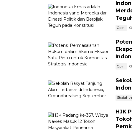
Indon
Merde
Teguh
Opini
0
Poten
Ekspo
Indon
Opini
0
Sekol
Indon
Straight
HJK P
Tokoh
Pemk