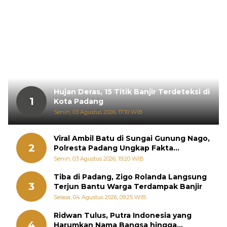
Hujan Deras, 15 Titik Banjir Terdeteksi di
1
Kota Padang
Senin, 03 Agustus 2026, 17:10 WIB
Viral Ambil Batu di Sungai Gunung Nago,
2
Polresta Padang Ungkap Fakta
Sebenarnya
Senin, 03 Agustus 2026, 19:20 WIB
Tiba di Padang, Zigo Rolanda Langsung
3
Terjun Bantu Warga Terdampak Banjir
Selasa, 04 Agustus 2026, 09:25 WIB
Ridwan Tulus, Putra Indonesia yang
4
Harumkan Nama Bangsa hingga