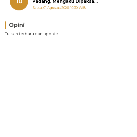
10
Padang, Mengaku Dipaksa
Berhubungan dengan Pria Lain
Sabtu, 01 Agustus 2026, 10:30 WIB
Opini
Tulisan terbaru dan update