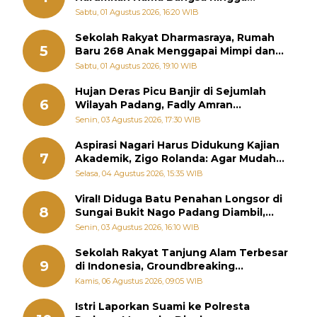
Diabadikan dalam Buku Jepang
Sabtu, 01 Agustus 2026, 16:20 WIB
Sekolah Rakyat Dharmasraya, Rumah
5
Baru 268 Anak Menggapai Mimpi dan
Memutus Rantai Kemiskinan
Sabtu, 01 Agustus 2026, 19:10 WIB
Hujan Deras Picu Banjir di Sejumlah
6
Wilayah Padang, Fadly Amran
Perintahkan OPD Siaga
Senin, 03 Agustus 2026, 17:30 WIB
Aspirasi Nagari Harus Didukung Kajian
7
Akademik, Zigo Rolanda: Agar Mudah
Diperjuangkan di Kementerian
Selasa, 04 Agustus 2026, 15:35 WIB
Viral! Diduga Batu Penahan Longsor di
8
Sungai Bukit Nago Padang Diambil,
Warga Khawatir Bencana Terulang
Senin, 03 Agustus 2026, 16:10 WIB
Sekolah Rakyat Tanjung Alam Terbesar
9
di Indonesia, Groundbreaking
September
Kamis, 06 Agustus 2026, 09:05 WIB
Istri Laporkan Suami ke Polresta