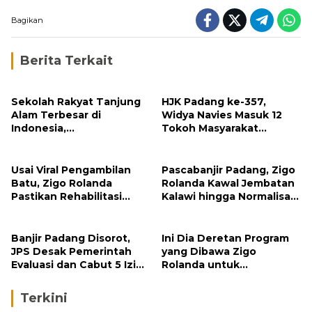
Bagikan
Berita Terkait
Sekolah Rakyat Tanjung
HJK Padang ke-357,
Alam Terbesar di
Widya Navies Masuk 12
Indonesia,
Tokoh Masyarakat
Groundbreaking
Penerima Penghargaan
September
Pemko Padang
Usai Viral Pengambilan
Pascabanjir Padang, Zigo
Batu, Zigo Rolanda
Rolanda Kawal Jembatan
Pastikan Rehabilitasi
Kalawi hingga Normalisasi
Gunung Nago Tetap
Sungai
Berlanjut
Banjir Padang Disorot,
Ini Dia Deretan Program
JPS Desak Pemerintah
yang Dibawa Zigo
Evaluasi dan Cabut 5 Izin
Rolanda untuk
Tambang di Hulu Sungai
Masyarakat Kabupaten
Solok
Terkini