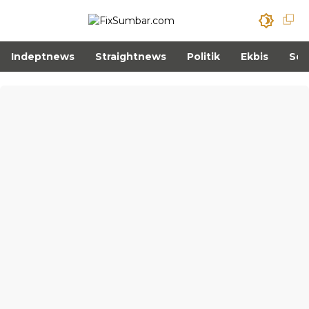
Indeptnews
Straightnews
Politik
Ekbis
Sos