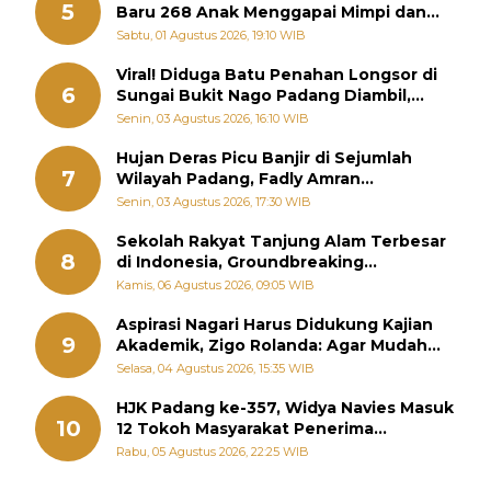
5
Baru 268 Anak Menggapai Mimpi dan
Memutus Rantai Kemiskinan
Sabtu, 01 Agustus 2026, 19:10 WIB
Viral! Diduga Batu Penahan Longsor di
6
Sungai Bukit Nago Padang Diambil,
Warga Khawatir Bencana Terulang
Senin, 03 Agustus 2026, 16:10 WIB
Hujan Deras Picu Banjir di Sejumlah
7
Wilayah Padang, Fadly Amran
Perintahkan OPD Siaga
Senin, 03 Agustus 2026, 17:30 WIB
Sekolah Rakyat Tanjung Alam Terbesar
8
di Indonesia, Groundbreaking
September
Kamis, 06 Agustus 2026, 09:05 WIB
Aspirasi Nagari Harus Didukung Kajian
9
Akademik, Zigo Rolanda: Agar Mudah
Diperjuangkan di Kementerian
Selasa, 04 Agustus 2026, 15:35 WIB
HJK Padang ke-357, Widya Navies Masuk
10
12 Tokoh Masyarakat Penerima
Penghargaan Pemko Padang
Rabu, 05 Agustus 2026, 22:25 WIB