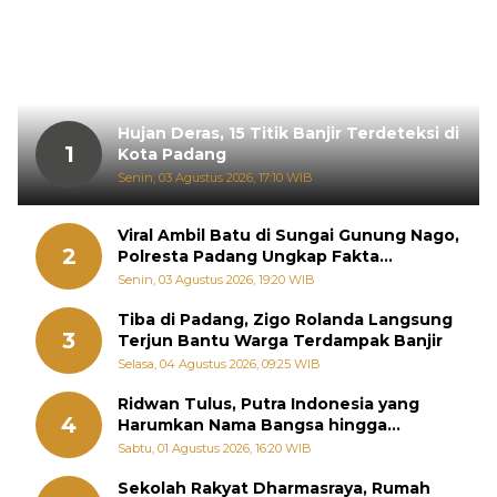
Hujan Deras, 15 Titik Banjir Terdeteksi di
1
Kota Padang
Senin, 03 Agustus 2026, 17:10 WIB
Viral Ambil Batu di Sungai Gunung Nago,
2
Polresta Padang Ungkap Fakta
Sebenarnya
Senin, 03 Agustus 2026, 19:20 WIB
Tiba di Padang, Zigo Rolanda Langsung
3
Terjun Bantu Warga Terdampak Banjir
Selasa, 04 Agustus 2026, 09:25 WIB
Ridwan Tulus, Putra Indonesia yang
4
Harumkan Nama Bangsa hingga
Diabadikan dalam Buku Jepang
Sabtu, 01 Agustus 2026, 16:20 WIB
Sekolah Rakyat Dharmasraya, Rumah