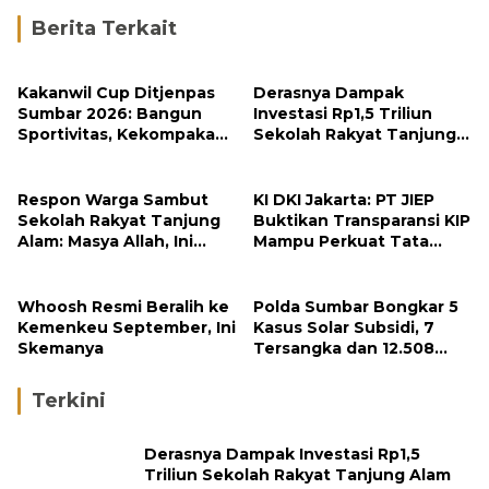
Berita Terkait
Kakanwil Cup Ditjenpas
Derasnya Dampak
Sumbar 2026: Bangun
Investasi Rp1,5 Triliun
Sportivitas, Kekompakan
Sekolah Rakyat Tanjung
dan Integritas Petugas
Alam
Respon Warga Sambut
KI DKI Jakarta: PT JIEP
Sekolah Rakyat Tanjung
Buktikan Transparansi KIP
Alam: Masya Allah, Ini
Mampu Perkuat Tata
Rezeki untuk Nagari Kami
Kelola Perusahaan
Whoosh Resmi Beralih ke
Polda Sumbar Bongkar 5
Kemenkeu September, Ini
Kasus Solar Subsidi, 7
Skemanya
Tersangka dan 12.508
Liter Bio Solar Disita
Terkini
Derasnya Dampak Investasi Rp1,5
Triliun Sekolah Rakyat Tanjung Alam