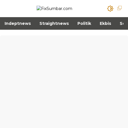
Indeptnews
Straightnews
Politik
Ekbis
Sos