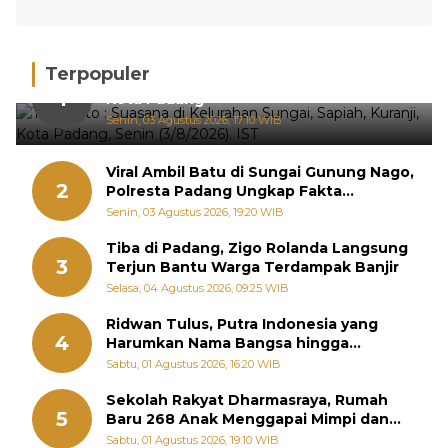
Terpopuler
Hujan Deras, 15 Titik Banjir Terdeteksi di
1
Kota Padang
Senin, 03 Agustus 2026, 17:10 WIB
Viral Ambil Batu di Sungai Gunung Nago,
2
Polresta Padang Ungkap Fakta
Sebenarnya
Senin, 03 Agustus 2026, 19:20 WIB
Tiba di Padang, Zigo Rolanda Langsung
3
Terjun Bantu Warga Terdampak Banjir
Selasa, 04 Agustus 2026, 09:25 WIB
Ridwan Tulus, Putra Indonesia yang
4
Harumkan Nama Bangsa hingga
Diabadikan dalam Buku Jepang
Sabtu, 01 Agustus 2026, 16:20 WIB
Sekolah Rakyat Dharmasraya, Rumah
5
Baru 268 Anak Menggapai Mimpi dan
Memutus Rantai Kemiskinan
Sabtu, 01 Agustus 2026, 19:10 WIB