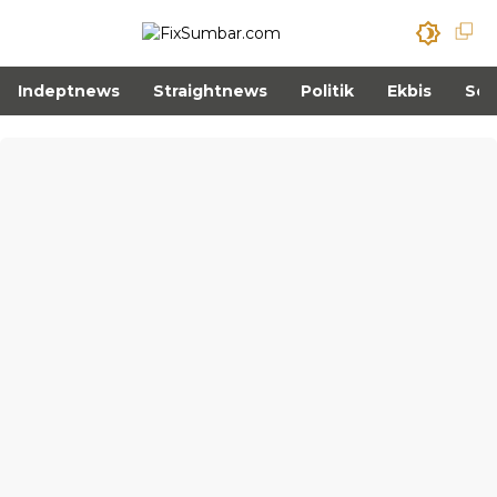
Indeptnews
Straightnews
Politik
Ekbis
Sos