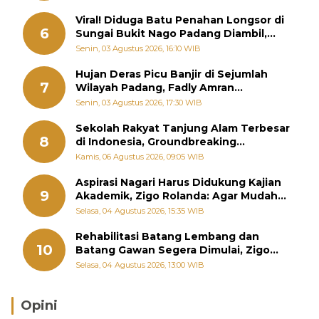
Viral! Diduga Batu Penahan Longsor di
6
Sungai Bukit Nago Padang Diambil,
Warga Khawatir Bencana Terulang
Senin, 03 Agustus 2026, 16:10 WIB
Hujan Deras Picu Banjir di Sejumlah
7
Wilayah Padang, Fadly Amran
Perintahkan OPD Siaga
Senin, 03 Agustus 2026, 17:30 WIB
Sekolah Rakyat Tanjung Alam Terbesar
8
di Indonesia, Groundbreaking
September
Kamis, 06 Agustus 2026, 09:05 WIB
Aspirasi Nagari Harus Didukung Kajian
9
Akademik, Zigo Rolanda: Agar Mudah
Diperjuangkan di Kementerian
Selasa, 04 Agustus 2026, 15:35 WIB
Rehabilitasi Batang Lembang dan
10
Batang Gawan Segera Dimulai, Zigo
Rolanda Pastikan Proyek Berjalan
Selasa, 04 Agustus 2026, 13:00 WIB
Opini