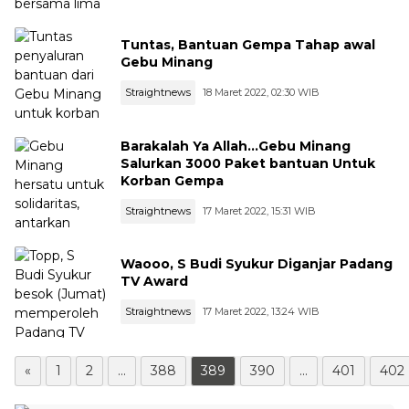
Tuntas, Bantuan Gempa Tahap awal
Gebu Minang
Straightnews
18 Maret 2022, 02:30 WIB
Barakalah Ya Allah...Gebu Minang
Salurkan 3000 Paket bantuan Untuk
Korban Gempa
Straightnews
17 Maret 2022, 15:31 WIB
Waooo, S Budi Syukur Diganjar Padang
TV Award
Straightnews
17 Maret 2022, 13:24 WIB
«
1
2
...
388
389
390
...
401
402