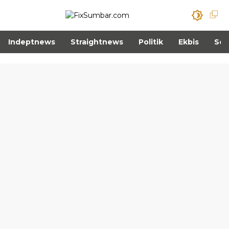
Indeptnews
Straightnews
Politik
Ekbis
Sos