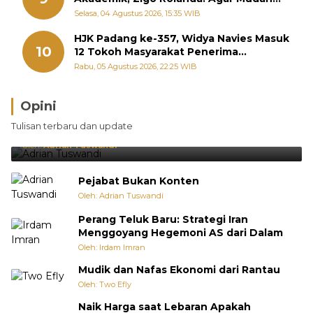
Diperjuangkan di Kementerian
Selasa, 04 Agustus 2026, 15:35 WIB
HJK Padang ke-357, Widya Navies Masuk
10
12 Tokoh Masyarakat Penerima
Penghargaan Pemko Padang
Rabu, 05 Agustus 2026, 22:25 WIB
Opini
Brasil Lebih Diunggulkan, tetapi Jepang Selalu
Tulisan terbaru dan update
Punya Cara Membuat Kejutan
Oleh:
Adrian Tuswandi
Pejabat Bukan Konten
Oleh: Adrian Tuswandi
Perang Teluk Baru: Strategi Iran
Menggoyang Hegemoni AS dari Dalam
Oleh: Irdam Imran
Mudik dan Nafas Ekonomi dari Rantau
Oleh: Two Efly
Naik Harga saat Lebaran Apakah