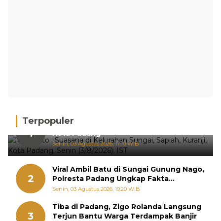
Terpopuler
Hujan Deras, 15 Titik Banjir Terdeteksi di
1
Kota Padang
Senin, 03 Agustus 2026, 17:10 WIB
Viral Ambil Batu di Sungai Gunung Nago,
2
Polresta Padang Ungkap Fakta
Sebenarnya
Senin, 03 Agustus 2026, 19:20 WIB
Tiba di Padang, Zigo Rolanda Langsung
3
Terjun Bantu Warga Terdampak Banjir