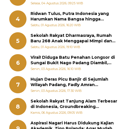
Selasa, 04 Agustus 2026, 09:25 WIB
Ridwan Tulus, Putra Indonesia yang
4
Harumkan Nama Bangsa hingga
Diabadikan dalam Buku Jepang
Sabtu, 01 Agustus 2026, 16:20 WIB
Sekolah Rakyat Dharmasraya, Rumah
5
Baru 268 Anak Menggapai Mimpi dan
Memutus Rantai Kemiskinan
Sabtu, 01 Agustus 2026, 19:10 WIB
Viral! Diduga Batu Penahan Longsor di
6
Sungai Bukit Nago Padang Diambil,
Warga Khawatir Bencana Terulang
Senin, 03 Agustus 2026, 16:10 WIB
Hujan Deras Picu Banjir di Sejumlah
7
Wilayah Padang, Fadly Amran
Perintahkan OPD Siaga
Senin, 03 Agustus 2026, 17:30 WIB
Sekolah Rakyat Tanjung Alam Terbesar
8
di Indonesia, Groundbreaking
September
Kamis, 06 Agustus 2026, 09:05 WIB
Aspirasi Nagari Harus Didukung Kajian
9
Akademik, Zigo Rolanda: Agar Mudah