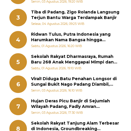
Sebenarnya
Senin, 03 Agustus 2026, 19:20 WIB
Tiba di Padang, Zigo Rolanda Langsung
3
Terjun Bantu Warga Terdampak Banjir
Selasa, 04 Agustus 2026, 09:25 WIB
Ridwan Tulus, Putra Indonesia yang
4
Harumkan Nama Bangsa hingga
Diabadikan dalam Buku Jepang
Sabtu, 01 Agustus 2026, 16:20 WIB
Sekolah Rakyat Dharmasraya, Rumah
5
Baru 268 Anak Menggapai Mimpi dan
Memutus Rantai Kemiskinan
Sabtu, 01 Agustus 2026, 19:10 WIB
Viral! Diduga Batu Penahan Longsor di
6
Sungai Bukit Nago Padang Diambil,
Warga Khawatir Bencana Terulang
Senin, 03 Agustus 2026, 16:10 WIB
Hujan Deras Picu Banjir di Sejumlah
7
Wilayah Padang, Fadly Amran
Perintahkan OPD Siaga
Senin, 03 Agustus 2026, 17:30 WIB
Sekolah Rakyat Tanjung Alam Terbesar
8
di Indonesia, Groundbreaking