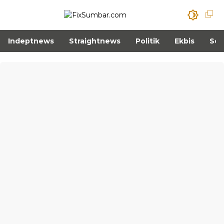
Indeptnews
Straightnews
Politik
Ekbis
Sos