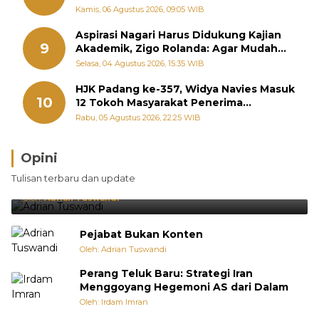
September
Kamis, 06 Agustus 2026, 09:05 WIB
Aspirasi Nagari Harus Didukung Kajian
9
Akademik, Zigo Rolanda: Agar Mudah
Diperjuangkan di Kementerian
Selasa, 04 Agustus 2026, 15:35 WIB
HJK Padang ke-357, Widya Navies Masuk
10
12 Tokoh Masyarakat Penerima
Penghargaan Pemko Padang
Rabu, 05 Agustus 2026, 22:25 WIB
Opini
Brasil Lebih Diunggulkan, tetapi Jepang Selalu
Tulisan terbaru dan update
Punya Cara Membuat Kejutan
Oleh:
Adrian Tuswandi
Pejabat Bukan Konten
Oleh: Adrian Tuswandi
Perang Teluk Baru: Strategi Iran
Menggoyang Hegemoni AS dari Dalam
Oleh: Irdam Imran