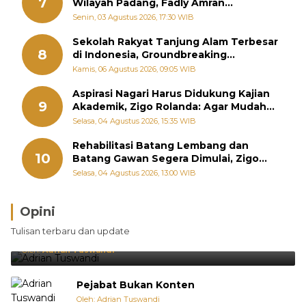
7
Wilayah Padang, Fadly Amran
Perintahkan OPD Siaga
Senin, 03 Agustus 2026, 17:30 WIB
Sekolah Rakyat Tanjung Alam Terbesar
8
di Indonesia, Groundbreaking
September
Kamis, 06 Agustus 2026, 09:05 WIB
Aspirasi Nagari Harus Didukung Kajian
9
Akademik, Zigo Rolanda: Agar Mudah
Diperjuangkan di Kementerian
Selasa, 04 Agustus 2026, 15:35 WIB
Rehabilitasi Batang Lembang dan
10
Batang Gawan Segera Dimulai, Zigo
Rolanda Pastikan Proyek Berjalan
Selasa, 04 Agustus 2026, 13:00 WIB
Opini
Brasil Lebih Diunggulkan, tetapi Jepang Selalu
Tulisan terbaru dan update
Punya Cara Membuat Kejutan
Oleh:
Adrian Tuswandi
Pejabat Bukan Konten
Oleh: Adrian Tuswandi