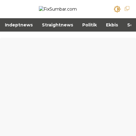
Indeptnews
Straightnews
Politik
Ekbis
Sos