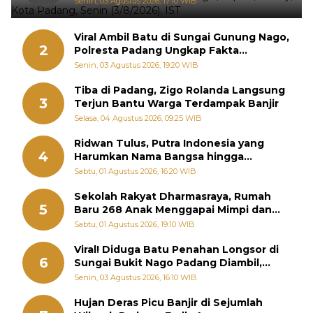
Senin, 03 Agustus 2026, 17:10 WIB
Viral Ambil Batu di Sungai Gunung Nago,
2
Polresta Padang Ungkap Fakta
Sebenarnya
Senin, 03 Agustus 2026, 19:20 WIB
Tiba di Padang, Zigo Rolanda Langsung
3
Terjun Bantu Warga Terdampak Banjir
Selasa, 04 Agustus 2026, 09:25 WIB
Ridwan Tulus, Putra Indonesia yang
4
Harumkan Nama Bangsa hingga
Diabadikan dalam Buku Jepang
Sabtu, 01 Agustus 2026, 16:20 WIB
Sekolah Rakyat Dharmasraya, Rumah
5
Baru 268 Anak Menggapai Mimpi dan
Memutus Rantai Kemiskinan
Sabtu, 01 Agustus 2026, 19:10 WIB
Viral! Diduga Batu Penahan Longsor di
6
Sungai Bukit Nago Padang Diambil,
Warga Khawatir Bencana Terulang
Senin, 03 Agustus 2026, 16:10 WIB
Hujan Deras Picu Banjir di Sejumlah