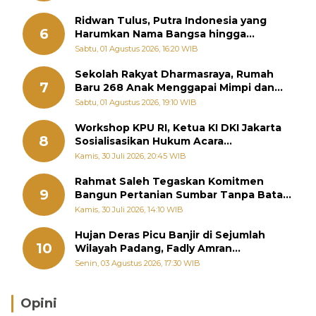
Ridwan Tulus, Putra Indonesia yang
6
Harumkan Nama Bangsa hingga
Diabadikan dalam Buku Jepang
Sabtu, 01 Agustus 2026, 16:20 WIB
Sekolah Rakyat Dharmasraya, Rumah
7
Baru 268 Anak Menggapai Mimpi dan
Memutus Rantai Kemiskinan
Sabtu, 01 Agustus 2026, 19:10 WIB
Workshop KPU RI, Ketua KI DKI Jakarta
8
Sosialisasikan Hukum Acara
Penyelesaian Sengketa Informasi Publik
Kamis, 30 Juli 2026, 20:45 WIB
Rahmat Saleh Tegaskan Komitmen
9
Bangun Pertanian Sumbar Tanpa Batas
Wilayah Dapil
Kamis, 30 Juli 2026, 14:10 WIB
Hujan Deras Picu Banjir di Sejumlah
10
Wilayah Padang, Fadly Amran
Perintahkan OPD Siaga
Senin, 03 Agustus 2026, 17:30 WIB
Opini
Brasil Lebih Diunggulkan, tetapi Jepang Selalu