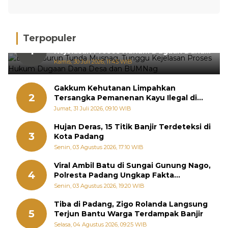
Terpopuler
BPRN Gurun Tunda Musnag, Tunggu
1
Kejelasan Proses Hukum Dugaan Dana
Desa dan BUMNag
Kamis, 30 Juli 2026, 11:45 WIB
Gakkum Kehutanan Limpahkan
2
Tersangka Pemanenan Kayu Ilegal di
Sariak Bayang ke Kejari Solok
Jumat, 31 Juli 2026, 09:10 WIB
Hujan Deras, 15 Titik Banjir Terdeteksi di
3
Kota Padang
Senin, 03 Agustus 2026, 17:10 WIB
Viral Ambil Batu di Sungai Gunung Nago,
4
Polresta Padang Ungkap Fakta
Sebenarnya
Senin, 03 Agustus 2026, 19:20 WIB
Tiba di Padang, Zigo Rolanda Langsung
5
Terjun Bantu Warga Terdampak Banjir
Selasa, 04 Agustus 2026, 09:25 WIB