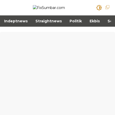
Indeptnews
Straightnews
Politik
Ekbis
Sos