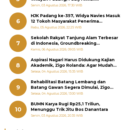
Perintahkan OPD Siaga
Senin, 03 Agustus 2026, 17:30 WIB
HJK Padang ke-357, Widya Navies Masuk
6
12 Tokoh Masyarakat Penerima
Penghargaan Pemko Padang
Rabu, 05 Agustus 2026, 22:25 WIB
Sekolah Rakyat Tanjung Alam Terbesar
7
di Indonesia, Groundbreaking
September
Kamis, 06 Agustus 2026, 09:05 WIB
Aspirasi Nagari Harus Didukung Kajian
8
Akademik, Zigo Rolanda: Agar Mudah
Diperjuangkan di Kementerian
Selasa, 04 Agustus 2026, 15:35 WIB
Rehabilitasi Batang Lembang dan
9
Batang Gawan Segera Dimulai, Zigo
Rolanda Pastikan Proyek Berjalan
Selasa, 04 Agustus 2026, 13:00 WIB
BUMN Karya Rugi Rp25,1 Triliun,
10
Menunggu Trik Jitu Bos Danantara
Senin, 03 Agustus 2026, 20:35 WIB