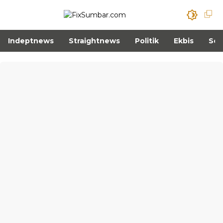
Indeptnews
Straightnews
Politik
Ekbis
Sos