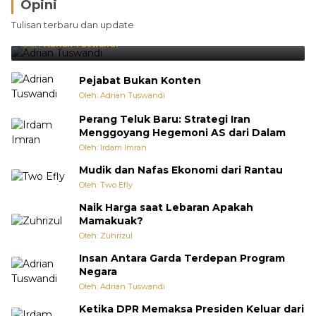
Opini
Brasil Lebih Diunggulkan, tetapi Jepang Selalu
Tulisan terbaru dan update
Punya Cara Membuat Kejutan
Oleh:
Adrian Tuswandi
Pejabat Bukan Konten
Oleh: Adrian Tuswandi
Perang Teluk Baru: Strategi Iran
Menggoyang Hegemoni AS dari Dalam
Oleh: Irdam Imran
Mudik dan Nafas Ekonomi dari Rantau
Oleh: Two Efly
Naik Harga saat Lebaran Apakah
Mamakuak?
Oleh: Zuhrizul
Insan Antara Garda Terdepan Program
Negara
Oleh: Adrian Tuswandi
Ketika DPR Memaksa Presiden Keluar dari