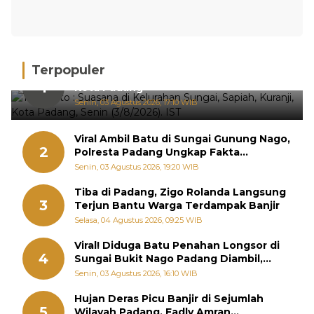
Terpopuler
Hujan Deras, 15 Titik Banjir Terdeteksi di
1
Kota Padang
Senin, 03 Agustus 2026, 17:10 WIB
Viral Ambil Batu di Sungai Gunung Nago,
2
Polresta Padang Ungkap Fakta
Sebenarnya
Senin, 03 Agustus 2026, 19:20 WIB
Tiba di Padang, Zigo Rolanda Langsung
3
Terjun Bantu Warga Terdampak Banjir
Selasa, 04 Agustus 2026, 09:25 WIB
Viral! Diduga Batu Penahan Longsor di
4
Sungai Bukit Nago Padang Diambil,
Warga Khawatir Bencana Terulang
Senin, 03 Agustus 2026, 16:10 WIB
Hujan Deras Picu Banjir di Sejumlah
5
Wilayah Padang, Fadly Amran