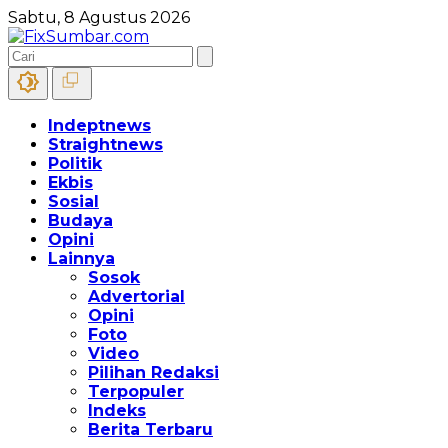
Sabtu, 8 Agustus 2026
Indeptnews
Straightnews
Politik
Ekbis
Sosial
Budaya
Opini
Lainnya
Sosok
Advertorial
Opini
Foto
Video
Pilihan Redaksi
Terpopuler
Indeks
Berita Terbaru