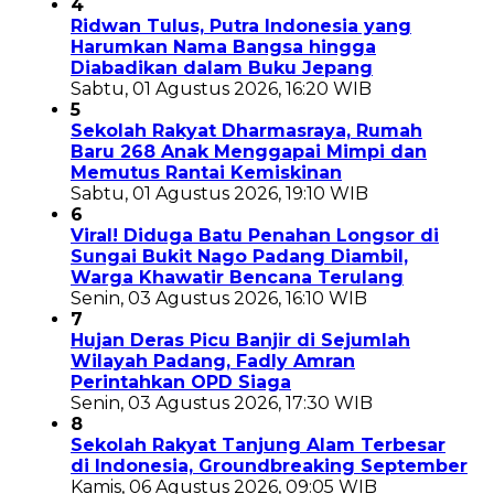
4
Ridwan Tulus, Putra Indonesia yang
Harumkan Nama Bangsa hingga
Diabadikan dalam Buku Jepang
Sabtu, 01 Agustus 2026, 16:20 WIB
5
Sekolah Rakyat Dharmasraya, Rumah
Baru 268 Anak Menggapai Mimpi dan
Memutus Rantai Kemiskinan
Sabtu, 01 Agustus 2026, 19:10 WIB
6
Viral! Diduga Batu Penahan Longsor di
Sungai Bukit Nago Padang Diambil,
Warga Khawatir Bencana Terulang
Senin, 03 Agustus 2026, 16:10 WIB
7
Hujan Deras Picu Banjir di Sejumlah
Wilayah Padang, Fadly Amran
Perintahkan OPD Siaga
Senin, 03 Agustus 2026, 17:30 WIB
8
Sekolah Rakyat Tanjung Alam Terbesar
di Indonesia, Groundbreaking September
Kamis, 06 Agustus 2026, 09:05 WIB