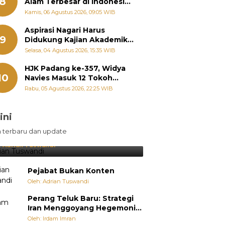
8
Alam Terbesar di Indonesia,
Groundbreaking September
Kamis, 06 Agustus 2026, 09:05 WIB
Aspirasi Nagari Harus
9
Didukung Kajian Akademik,
Zigo Rolanda: Agar Mudah
Selasa, 04 Agustus 2026, 15:35 WIB
Diperjuangkan di
Kementerian
HJK Padang ke-357, Widya
10
Navies Masuk 12 Tokoh
Masyarakat Penerima
Rabu, 05 Agustus 2026, 22:25 WIB
Penghargaan Pemko
Padang
ini
sil Lebih Diunggulkan, tetapi
n terbaru dan update
pang Selalu Punya Cara Membuat
jutan
:
Adrian Tuswandi
Pejabat Bukan Konten
Oleh: Adrian Tuswandi
Perang Teluk Baru: Strategi
Iran Menggoyang Hegemoni
AS dari Dalam
Oleh: Irdam Imran