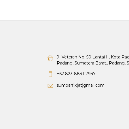
Jl. Veteran No. 50 Lantai II, Kota P
Padang, Sumatera Barat., Padang, 
+62 823-8841-7947
sumbarfix(at)gmail.com