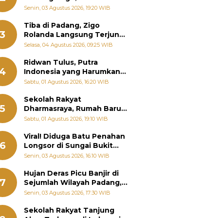
Padang Ungkap Fakta
Senin, 03 Agustus 2026, 19:20 WIB
Sebenarnya
Tiba di Padang, Zigo
3
Rolanda Langsung Terjun
Bantu Warga Terdampak
Selasa, 04 Agustus 2026, 09:25 WIB
Banjir
Ridwan Tulus, Putra
4
Indonesia yang Harumkan
Nama Bangsa hingga
Sabtu, 01 Agustus 2026, 16:20 WIB
Diabadikan dalam Buku
Jepang
Sekolah Rakyat
5
Dharmasraya, Rumah Baru
268 Anak Menggapai Mimpi
Sabtu, 01 Agustus 2026, 19:10 WIB
dan Memutus Rantai
Kemiskinan
Viral! Diduga Batu Penahan
6
Longsor di Sungai Bukit
Nago Padang Diambil, Warga
Senin, 03 Agustus 2026, 16:10 WIB
Khawatir Bencana Terulang
Hujan Deras Picu Banjir di
7
Sejumlah Wilayah Padang,
Fadly Amran Perintahkan
Senin, 03 Agustus 2026, 17:30 WIB
OPD Siaga
Sekolah Rakyat Tanjung