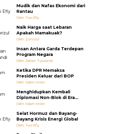
Mudik dan Nafas Ekonomi dari
Rantau
Oleh: Two Efly
Naik Harga saat Lebaran
Apakah Mamakuak?
Oleh: Zuhrizul
Insan Antara Garda Terdepan
Program Negara
Oleh: Adrian Tuswandi
Ketika DPR Memaksa
Presiden Keluar dari BOP
Oleh: Irdam Imran
Menghidupkan Kembali
Diplomasi Non-Blok di Era
Multipolar
Oleh: Irdam Imran
Selat Hormuz dan Bayang-
Bayang Krisis Energi Global
Oleh: Two Efly