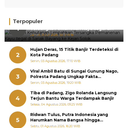
Terpopuler
Gakkum Kehutanan Limpahkan
1
Tersangka Pemanenan Kayu Ilegal di
Sariak Bayang ke Kejari Solok
Jumat, 31 Juli 2026, 09:10 WIB
Hujan Deras, 15 Titik Banjir Terdeteksi di
2
Kota Padang
Senin, 03 Agustus 2026, 17:10 WIB
Viral Ambil Batu di Sungai Gunung Nago,
3
Polresta Padang Ungkap Fakta
Sebenarnya
Senin, 03 Agustus 2026, 19:20 WIB
Tiba di Padang, Zigo Rolanda Langsung
4
Terjun Bantu Warga Terdampak Banjir
Selasa, 04 Agustus 2026, 09:25 WIB
Ridwan Tulus, Putra Indonesia yang
5
Harumkan Nama Bangsa hingga
Diabadikan dalam Buku Jepang
Sabtu, 01 Agustus 2026, 16:20 WIB