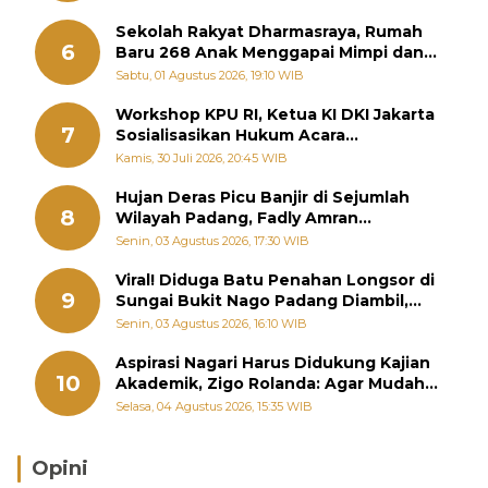
Sekolah Rakyat Dharmasraya, Rumah
6
Baru 268 Anak Menggapai Mimpi dan
Memutus Rantai Kemiskinan
Sabtu, 01 Agustus 2026, 19:10 WIB
Workshop KPU RI, Ketua KI DKI Jakarta
7
Sosialisasikan Hukum Acara
Penyelesaian Sengketa Informasi Publik
Kamis, 30 Juli 2026, 20:45 WIB
Hujan Deras Picu Banjir di Sejumlah
8
Wilayah Padang, Fadly Amran
Perintahkan OPD Siaga
Senin, 03 Agustus 2026, 17:30 WIB
Viral! Diduga Batu Penahan Longsor di
9
Sungai Bukit Nago Padang Diambil,
Warga Khawatir Bencana Terulang
Senin, 03 Agustus 2026, 16:10 WIB
Aspirasi Nagari Harus Didukung Kajian
10
Akademik, Zigo Rolanda: Agar Mudah
Diperjuangkan di Kementerian
Selasa, 04 Agustus 2026, 15:35 WIB
Opini
Brasil Lebih Diunggulkan, tetapi Jepang Selalu