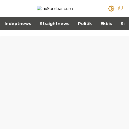
Indeptnews
Straightnews
Politik
Ekbis
Sos