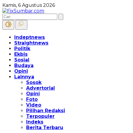
Kamis, 6 Agustus 2026
Indeptnews
Straightnews
Politik
Ekbis
Sosial
Budaya
Opini
Lainnya
Sosok
Advertorial
Opini
Foto
Video
Pilihan Redaksi
Terpopuler
Indeks
Berita Terbaru