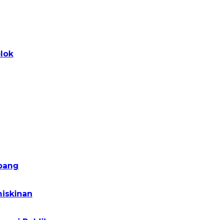
lok
pang
iskinan