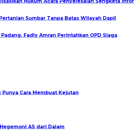
alisasikan Hukum Acara Penyelesaian Sengketa Infor
ertanian Sumbar Tanpa Batas Wilayah Dapil
h Padang, Fadly Amran Perintahkan OPD Siaga
lu Punya Cara Membuat Kejutan
g Hegemoni AS dari Dalam