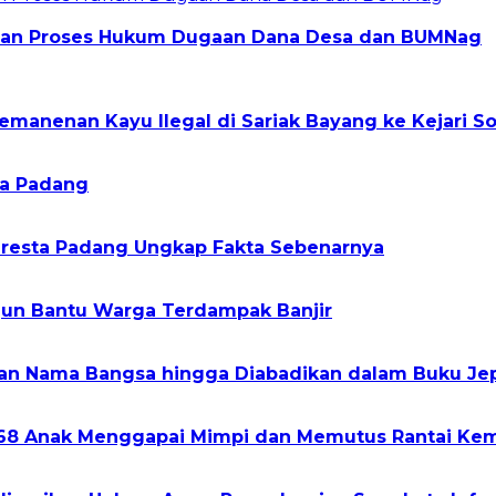
san Proses Hukum Dugaan Dana Desa dan BUMNag
anenan Kayu Ilegal di Sariak Bayang ke Kejari So
ota Padang
olresta Padang Ungkap Fakta Sebenarnya
rjun Bantu Warga Terdampak Banjir
kan Nama Bangsa hingga Diabadikan dalam Buku Je
268 Anak Menggapai Mimpi dan Memutus Rantai Kem