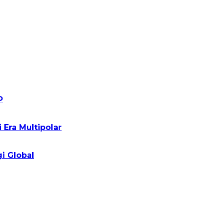
P
Era Multipolar
i Global