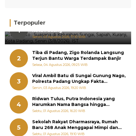
Terpopuler
Hujan Deras, 15 Titik Banjir Terdeteksi di
1
Kota Padang
Senin, 03 Agustus 2026, 17:10 WIB
Tiba di Padang, Zigo Rolanda Langsung
2
Terjun Bantu Warga Terdampak Banjir
Selasa, 04 Agustus 2026, 09:25 WIB
Viral Ambil Batu di Sungai Gunung Nago,
3
Polresta Padang Ungkap Fakta
Sebenarnya
Senin, 03 Agustus 2026, 19:20 WIB
Ridwan Tulus, Putra Indonesia yang
4
Harumkan Nama Bangsa hingga
Diabadikan dalam Buku Jepang
Sabtu, 01 Agustus 2026, 16:20 WIB
Sekolah Rakyat Dharmasraya, Rumah
5
Baru 268 Anak Menggapai Mimpi dan
Memutus Rantai Kemiskinan
Sabtu, 01 Agustus 2026, 19:10 WIB