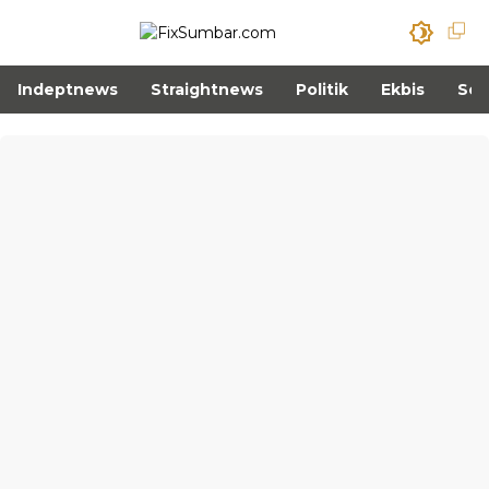
Indeptnews
Straightnews
Politik
Ekbis
Sos