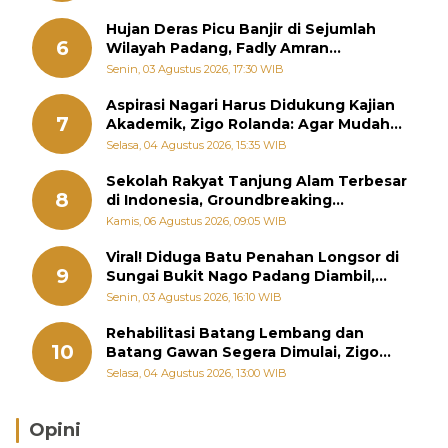
Hujan Deras Picu Banjir di Sejumlah
6
Wilayah Padang, Fadly Amran
Perintahkan OPD Siaga
Senin, 03 Agustus 2026, 17:30 WIB
Aspirasi Nagari Harus Didukung Kajian
7
Akademik, Zigo Rolanda: Agar Mudah
Diperjuangkan di Kementerian
Selasa, 04 Agustus 2026, 15:35 WIB
Sekolah Rakyat Tanjung Alam Terbesar
8
di Indonesia, Groundbreaking
September
Kamis, 06 Agustus 2026, 09:05 WIB
Viral! Diduga Batu Penahan Longsor di
9
Sungai Bukit Nago Padang Diambil,
Warga Khawatir Bencana Terulang
Senin, 03 Agustus 2026, 16:10 WIB
Rehabilitasi Batang Lembang dan
10
Batang Gawan Segera Dimulai, Zigo
Rolanda Pastikan Proyek Berjalan
Selasa, 04 Agustus 2026, 13:00 WIB
Opini
Brasil Lebih Diunggulkan, tetapi Jepang Selalu