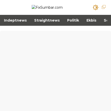
Indeptnews
Straightnews
Politik
Ekbis
Sos