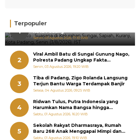
Terpopuler
Hujan Deras, 15 Titik Banjir Terdeteksi di
1
Kota Padang
Senin, 03 Agustus 2026, 17:10 WIB
Viral Ambil Batu di Sungai Gunung Nago,
2
Polresta Padang Ungkap Fakta
Sebenarnya
Senin, 03 Agustus 2026, 19:20 WIB
Tiba di Padang, Zigo Rolanda Langsung
3
Terjun Bantu Warga Terdampak Banjir
Selasa, 04 Agustus 2026, 09:25 WIB
Ridwan Tulus, Putra Indonesia yang
4
Harumkan Nama Bangsa hingga
Diabadikan dalam Buku Jepang
Sabtu, 01 Agustus 2026, 16:20 WIB
Sekolah Rakyat Dharmasraya, Rumah
5
Baru 268 Anak Menggapai Mimpi dan
Memutus Rantai Kemiskinan
Sabtu, 01 Agustus 2026, 19:10 WIB