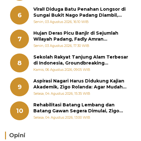
Viral! Diduga Batu Penahan Longsor di
6
Sungai Bukit Nago Padang Diambil,
Warga Khawatir Bencana Terulang
Senin, 03 Agustus 2026, 16:10 WIB
Hujan Deras Picu Banjir di Sejumlah
7
Wilayah Padang, Fadly Amran
Perintahkan OPD Siaga
Senin, 03 Agustus 2026, 17:30 WIB
Sekolah Rakyat Tanjung Alam Terbesar
8
di Indonesia, Groundbreaking
September
Kamis, 06 Agustus 2026, 09:05 WIB
Aspirasi Nagari Harus Didukung Kajian
9
Akademik, Zigo Rolanda: Agar Mudah
Diperjuangkan di Kementerian
Selasa, 04 Agustus 2026, 15:35 WIB
Rehabilitasi Batang Lembang dan
10
Batang Gawan Segera Dimulai, Zigo
Rolanda Pastikan Proyek Berjalan
Selasa, 04 Agustus 2026, 13:00 WIB
Opini
Brasil Lebih Diunggulkan, tetapi Jepang Selalu