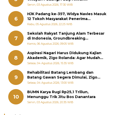
Perintahkan OPD Siaga
Senin, 03 Agustus 2026, 17:30 WIB
HJK Padang ke-357, Widya Navies Masuk
6
12 Tokoh Masyarakat Penerima
Penghargaan Pemko Padang
Rabu, 05 Agustus 2026, 22:25 WIB
Sekolah Rakyat Tanjung Alam Terbesar
7
di Indonesia, Groundbreaking
September
Kamis, 06 Agustus 2026, 09:05 WIB
Aspirasi Nagari Harus Didukung Kajian
8
Akademik, Zigo Rolanda: Agar Mudah
Diperjuangkan di Kementerian
Selasa, 04 Agustus 2026, 15:35 WIB
Rehabilitasi Batang Lembang dan
9
Batang Gawan Segera Dimulai, Zigo
Rolanda Pastikan Proyek Berjalan
Selasa, 04 Agustus 2026, 13:00 WIB
BUMN Karya Rugi Rp25,1 Triliun,
10
Menunggu Trik Jitu Bos Danantara
Senin, 03 Agustus 2026, 20:35 WIB