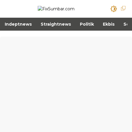
Indeptnews
Straightnews
Politik
Ekbis
Sos