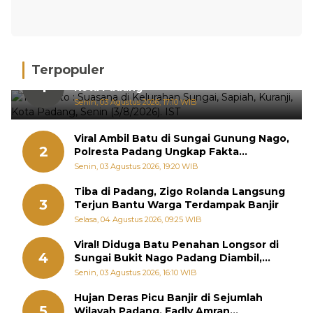
Terpopuler
Hujan Deras, 15 Titik Banjir Terdeteksi di
1
Kota Padang
Senin, 03 Agustus 2026, 17:10 WIB
Viral Ambil Batu di Sungai Gunung Nago,
2
Polresta Padang Ungkap Fakta
Sebenarnya
Senin, 03 Agustus 2026, 19:20 WIB
Tiba di Padang, Zigo Rolanda Langsung
3
Terjun Bantu Warga Terdampak Banjir
Selasa, 04 Agustus 2026, 09:25 WIB
Viral! Diduga Batu Penahan Longsor di
4
Sungai Bukit Nago Padang Diambil,
Warga Khawatir Bencana Terulang
Senin, 03 Agustus 2026, 16:10 WIB
Hujan Deras Picu Banjir di Sejumlah
5
Wilayah Padang, Fadly Amran