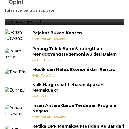
Opini
Brasil Lebih Diunggulkan, tetapi Jepang Selalu
Tulisan terbaru dan update
Punya Cara Membuat Kejutan
Oleh:
Adrian Tuswandi
Pejabat Bukan Konten
Oleh: Adrian Tuswandi
Perang Teluk Baru: Strategi Iran
Menggoyang Hegemoni AS dari Dalam
Oleh: Irdam Imran
Mudik dan Nafas Ekonomi dari Rantau
Oleh: Two Efly
Naik Harga saat Lebaran Apakah
Mamakuak?
Oleh: Zuhrizul
Insan Antara Garda Terdepan Program
Negara
Oleh: Adrian Tuswandi
Ketika DPR Memaksa Presiden Keluar dari