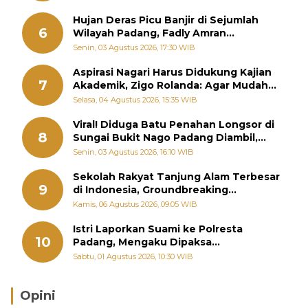
Hujan Deras Picu Banjir di Sejumlah
6
Wilayah Padang, Fadly Amran
Perintahkan OPD Siaga
Senin, 03 Agustus 2026, 17:30 WIB
Aspirasi Nagari Harus Didukung Kajian
7
Akademik, Zigo Rolanda: Agar Mudah
Diperjuangkan di Kementerian
Selasa, 04 Agustus 2026, 15:35 WIB
Viral! Diduga Batu Penahan Longsor di
8
Sungai Bukit Nago Padang Diambil,
Warga Khawatir Bencana Terulang
Senin, 03 Agustus 2026, 16:10 WIB
Sekolah Rakyat Tanjung Alam Terbesar
9
di Indonesia, Groundbreaking
September
Kamis, 06 Agustus 2026, 09:05 WIB
Istri Laporkan Suami ke Polresta
10
Padang, Mengaku Dipaksa
Berhubungan dengan Pria Lain
Sabtu, 01 Agustus 2026, 10:30 WIB
Opini
Brasil Lebih Diunggulkan, tetapi Jepang Selalu