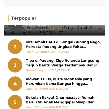
Terpopuler
Hujan Deras, 15 Titik Banjir Terdeteksi di
1
Kota Padang
Senin, 03 Agustus 2026, 17:10 WIB
Viral Ambil Batu di Sungai Gunung Nago,
2
Polresta Padang Ungkap Fakta
Sebenarnya
Senin, 03 Agustus 2026, 19:20 WIB
Tiba di Padang, Zigo Rolanda Langsung
3
Terjun Bantu Warga Terdampak Banjir
Selasa, 04 Agustus 2026, 09:25 WIB
Ridwan Tulus, Putra Indonesia yang
4
Harumkan Nama Bangsa hingga
Diabadikan dalam Buku Jepang
Sabtu, 01 Agustus 2026, 16:20 WIB
Sekolah Rakyat Dharmasraya, Rumah
5
Baru 268 Anak Menggapai Mimpi dan
Memutus Rantai Kemiskinan
Sabtu, 01 Agustus 2026, 19:10 WIB