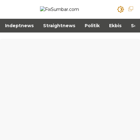
Indeptnews
Straightnews
Politik
Ekbis
Sos