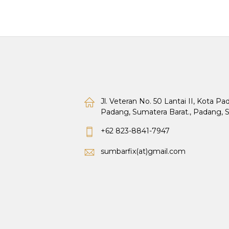
Jl. Veteran No. 50 Lantai II, Kota P
Padang, Sumatera Barat., Padang, 
+62 823-8841-7947
sumbarfix(at)gmail.com