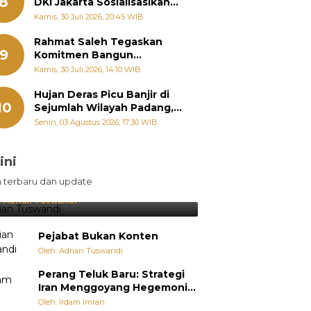
8
DKI Jakarta Sosialisasikan
Hukum Acara Penyelesaian
Kamis, 30 Juli 2026, 20:45 WIB
Sengketa Informasi Publik
Rahmat Saleh Tegaskan
9
Komitmen Bangun
Pertanian Sumbar Tanpa
Kamis, 30 Juli 2026, 14:10 WIB
Batas Wilayah Dapil
Hujan Deras Picu Banjir di
10
Sejumlah Wilayah Padang,
Fadly Amran Perintahkan
Senin, 03 Agustus 2026, 17:30 WIB
OPD Siaga
ini
sil Lebih Diunggulkan, tetapi
n terbaru dan update
pang Selalu Punya Cara Membuat
jutan
:
Adrian Tuswandi
Pejabat Bukan Konten
Oleh: Adrian Tuswandi
Perang Teluk Baru: Strategi
Iran Menggoyang Hegemoni
AS dari Dalam
Oleh: Irdam Imran