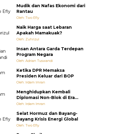
Mudik dan Nafas Ekonomi dari
Rantau
Oleh: Two Efly
Naik Harga saat Lebaran
Apakah Mamakuak?
Oleh: Zuhrizul
Insan Antara Garda Terdepan
Program Negara
Oleh: Adrian Tuswandi
Ketika DPR Memaksa
Presiden Keluar dari BOP
Oleh: Irdam Imran
Menghidupkan Kembali
Diplomasi Non-Blok di Era
Multipolar
Oleh: Irdam Imran
Selat Hormuz dan Bayang-
Bayang Krisis Energi Global
Oleh: Two Efly