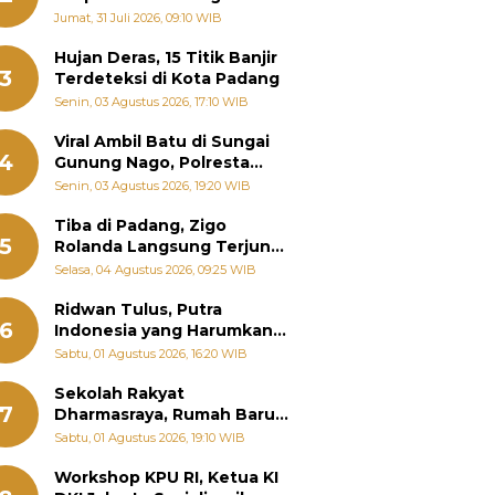
Pemanenan Kayu Ilegal di
Jumat, 31 Juli 2026, 09:10 WIB
Sariak Bayang ke Kejari
Solok
Hujan Deras, 15 Titik Banjir
3
Terdeteksi di Kota Padang
Senin, 03 Agustus 2026, 17:10 WIB
Viral Ambil Batu di Sungai
4
Gunung Nago, Polresta
Padang Ungkap Fakta
Senin, 03 Agustus 2026, 19:20 WIB
Sebenarnya
Tiba di Padang, Zigo
5
Rolanda Langsung Terjun
Bantu Warga Terdampak
Selasa, 04 Agustus 2026, 09:25 WIB
Banjir
Ridwan Tulus, Putra
6
Indonesia yang Harumkan
Nama Bangsa hingga
Sabtu, 01 Agustus 2026, 16:20 WIB
Diabadikan dalam Buku
Jepang
Sekolah Rakyat
7
Dharmasraya, Rumah Baru
268 Anak Menggapai Mimpi
Sabtu, 01 Agustus 2026, 19:10 WIB
dan Memutus Rantai
Kemiskinan
Workshop KPU RI, Ketua KI