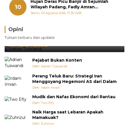
Hujan Deras Picu Banjir di Sejumlah
10
Wilayah Padang, Fadly Amran
Perintahkan OPD Siaga
Senin, 03 Agustus 2026, 17:30 WIB
Opini
Brasil Lebih Diunggulkan, tetapi Jepang Selalu
Tulisan terbaru dan update
Punya Cara Membuat Kejutan
Oleh:
Adrian Tuswandi
Pejabat Bukan Konten
Oleh: Adrian Tuswandi
Perang Teluk Baru: Strategi Iran
Menggoyang Hegemoni AS dari Dalam
Oleh: Irdam Imran
Mudik dan Nafas Ekonomi dari Rantau
Oleh: Two Efly
Naik Harga saat Lebaran Apakah
Mamakuak?
Oleh: Zuhrizul