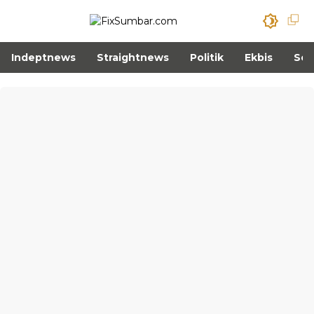
Indeptnews
Straightnews
Politik
Ekbis
Sos