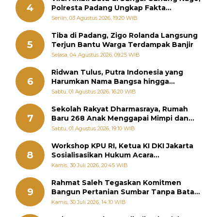
4
Polresta Padang Ungkap Fakta
Sebenarnya
Senin, 03 Agustus 2026, 19:20 WIB
Tiba di Padang, Zigo Rolanda Langsung
5
Terjun Bantu Warga Terdampak Banjir
Selasa, 04 Agustus 2026, 09:25 WIB
Ridwan Tulus, Putra Indonesia yang
6
Harumkan Nama Bangsa hingga
Diabadikan dalam Buku Jepang
Sabtu, 01 Agustus 2026, 16:20 WIB
Sekolah Rakyat Dharmasraya, Rumah
7
Baru 268 Anak Menggapai Mimpi dan
Memutus Rantai Kemiskinan
Sabtu, 01 Agustus 2026, 19:10 WIB
Workshop KPU RI, Ketua KI DKI Jakarta
8
Sosialisasikan Hukum Acara
Penyelesaian Sengketa Informasi Publik
Kamis, 30 Juli 2026, 20:45 WIB
Rahmat Saleh Tegaskan Komitmen
9
Bangun Pertanian Sumbar Tanpa Batas
Wilayah Dapil
Kamis, 30 Juli 2026, 14:10 WIB