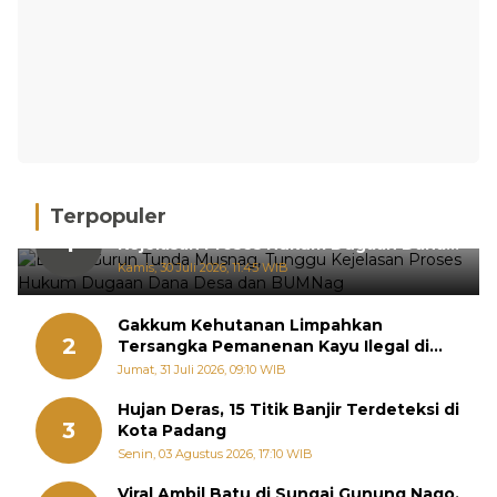
Terpopuler
BPRN Gurun Tunda Musnag, Tunggu
1
Kejelasan Proses Hukum Dugaan Dana
Desa dan BUMNag
Kamis, 30 Juli 2026, 11:45 WIB
Gakkum Kehutanan Limpahkan
2
Tersangka Pemanenan Kayu Ilegal di
Sariak Bayang ke Kejari Solok
Jumat, 31 Juli 2026, 09:10 WIB
Hujan Deras, 15 Titik Banjir Terdeteksi di
3
Kota Padang
Senin, 03 Agustus 2026, 17:10 WIB
Viral Ambil Batu di Sungai Gunung Nago,