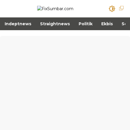
Indeptnews
Straightnews
Politik
Ekbis
Sos