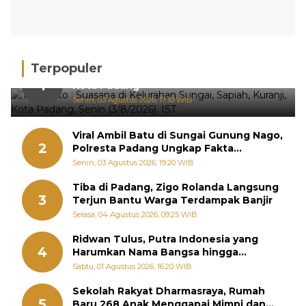
Terpopuler
Hujan Deras, 15 Titik Banjir Terdeteksi di
1
Kota Padang
Senin, 03 Agustus 2026, 17:10 WIB
Viral Ambil Batu di Sungai Gunung Nago,
2
Polresta Padang Ungkap Fakta
Sebenarnya
Senin, 03 Agustus 2026, 19:20 WIB
Tiba di Padang, Zigo Rolanda Langsung
3
Terjun Bantu Warga Terdampak Banjir
Selasa, 04 Agustus 2026, 09:25 WIB
Ridwan Tulus, Putra Indonesia yang
4
Harumkan Nama Bangsa hingga
Diabadikan dalam Buku Jepang
Sabtu, 01 Agustus 2026, 16:20 WIB
Sekolah Rakyat Dharmasraya, Rumah
5
Baru 268 Anak Menggapai Mimpi dan