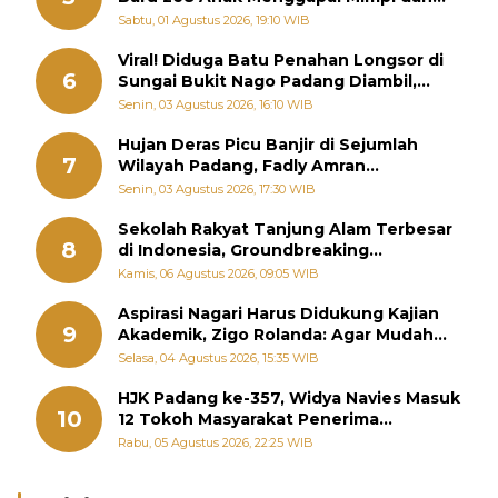
Memutus Rantai Kemiskinan
Sabtu, 01 Agustus 2026, 19:10 WIB
Viral! Diduga Batu Penahan Longsor di
6
Sungai Bukit Nago Padang Diambil,
Warga Khawatir Bencana Terulang
Senin, 03 Agustus 2026, 16:10 WIB
Hujan Deras Picu Banjir di Sejumlah
7
Wilayah Padang, Fadly Amran
Perintahkan OPD Siaga
Senin, 03 Agustus 2026, 17:30 WIB
Sekolah Rakyat Tanjung Alam Terbesar
8
di Indonesia, Groundbreaking
September
Kamis, 06 Agustus 2026, 09:05 WIB
Aspirasi Nagari Harus Didukung Kajian
9
Akademik, Zigo Rolanda: Agar Mudah
Diperjuangkan di Kementerian
Selasa, 04 Agustus 2026, 15:35 WIB
HJK Padang ke-357, Widya Navies Masuk
10
12 Tokoh Masyarakat Penerima
Penghargaan Pemko Padang
Rabu, 05 Agustus 2026, 22:25 WIB