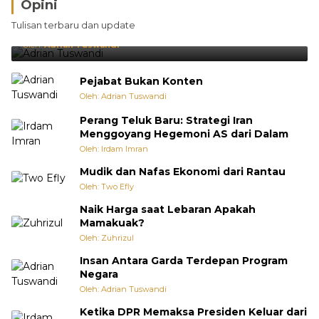
Opini
Brasil Lebih Diunggulkan, tetapi Jepang Selalu
Tulisan terbaru dan update
Punya Cara Membuat Kejutan
Oleh:
Adrian Tuswandi
Pejabat Bukan Konten
Oleh: Adrian Tuswandi
Perang Teluk Baru: Strategi Iran
Menggoyang Hegemoni AS dari Dalam
Oleh: Irdam Imran
Mudik dan Nafas Ekonomi dari Rantau
Oleh: Two Efly
Naik Harga saat Lebaran Apakah
Mamakuak?
Oleh: Zuhrizul
Insan Antara Garda Terdepan Program
Negara
Oleh: Adrian Tuswandi
Ketika DPR Memaksa Presiden Keluar dari