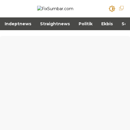
Indeptnews
Straightnews
Politik
Ekbis
Sos