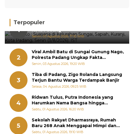
Terpopuler
Hujan Deras, 15 Titik Banjir Terdeteksi di
1
Kota Padang
Senin, 03 Agustus 2026, 17:10 WIB
Viral Ambil Batu di Sungai Gunung Nago,
2
Polresta Padang Ungkap Fakta
Sebenarnya
Senin, 03 Agustus 2026, 19:20 WIB
Tiba di Padang, Zigo Rolanda Langsung
3
Terjun Bantu Warga Terdampak Banjir
Selasa, 04 Agustus 2026, 09:25 WIB
Ridwan Tulus, Putra Indonesia yang
4
Harumkan Nama Bangsa hingga
Diabadikan dalam Buku Jepang
Sabtu, 01 Agustus 2026, 16:20 WIB
Sekolah Rakyat Dharmasraya, Rumah
5
Baru 268 Anak Menggapai Mimpi dan
Memutus Rantai Kemiskinan
Sabtu, 01 Agustus 2026, 19:10 WIB