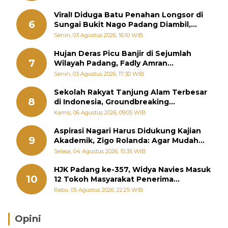
Viral! Diduga Batu Penahan Longsor di
6
Sungai Bukit Nago Padang Diambil,
Warga Khawatir Bencana Terulang
Senin, 03 Agustus 2026, 16:10 WIB
Hujan Deras Picu Banjir di Sejumlah
7
Wilayah Padang, Fadly Amran
Perintahkan OPD Siaga
Senin, 03 Agustus 2026, 17:30 WIB
Sekolah Rakyat Tanjung Alam Terbesar
8
di Indonesia, Groundbreaking
September
Kamis, 06 Agustus 2026, 09:05 WIB
Aspirasi Nagari Harus Didukung Kajian
9
Akademik, Zigo Rolanda: Agar Mudah
Diperjuangkan di Kementerian
Selasa, 04 Agustus 2026, 15:35 WIB
HJK Padang ke-357, Widya Navies Masuk
10
12 Tokoh Masyarakat Penerima
Penghargaan Pemko Padang
Rabu, 05 Agustus 2026, 22:25 WIB
Opini
Brasil Lebih Diunggulkan, tetapi Jepang Selalu