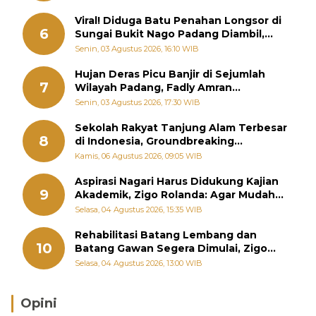
Viral! Diduga Batu Penahan Longsor di
6
Sungai Bukit Nago Padang Diambil,
Warga Khawatir Bencana Terulang
Senin, 03 Agustus 2026, 16:10 WIB
Hujan Deras Picu Banjir di Sejumlah
7
Wilayah Padang, Fadly Amran
Perintahkan OPD Siaga
Senin, 03 Agustus 2026, 17:30 WIB
Sekolah Rakyat Tanjung Alam Terbesar
8
di Indonesia, Groundbreaking
September
Kamis, 06 Agustus 2026, 09:05 WIB
Aspirasi Nagari Harus Didukung Kajian
9
Akademik, Zigo Rolanda: Agar Mudah
Diperjuangkan di Kementerian
Selasa, 04 Agustus 2026, 15:35 WIB
Rehabilitasi Batang Lembang dan
10
Batang Gawan Segera Dimulai, Zigo
Rolanda Pastikan Proyek Berjalan
Selasa, 04 Agustus 2026, 13:00 WIB
Opini
Brasil Lebih Diunggulkan, tetapi Jepang Selalu