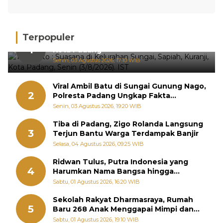
Terpopuler
Hujan Deras, 15 Titik Banjir Terdeteksi di
1
Kota Padang
Senin, 03 Agustus 2026, 17:10 WIB
Viral Ambil Batu di Sungai Gunung Nago,
2
Polresta Padang Ungkap Fakta
Sebenarnya
Senin, 03 Agustus 2026, 19:20 WIB
Tiba di Padang, Zigo Rolanda Langsung
3
Terjun Bantu Warga Terdampak Banjir
Selasa, 04 Agustus 2026, 09:25 WIB
Ridwan Tulus, Putra Indonesia yang
4
Harumkan Nama Bangsa hingga
Diabadikan dalam Buku Jepang
Sabtu, 01 Agustus 2026, 16:20 WIB
Sekolah Rakyat Dharmasraya, Rumah
5
Baru 268 Anak Menggapai Mimpi dan
Memutus Rantai Kemiskinan
Sabtu, 01 Agustus 2026, 19:10 WIB