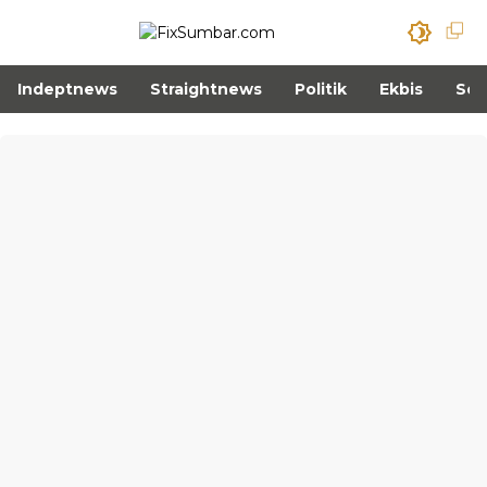
Indeptnews
Straightnews
Politik
Ekbis
Sos