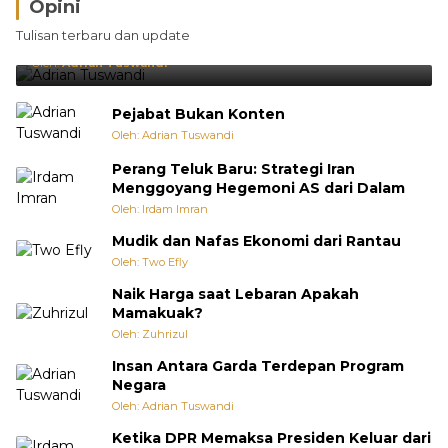
Opini
Brasil Lebih Diunggulkan, tetapi Jepang Selalu
Tulisan terbaru dan update
Punya Cara Membuat Kejutan
Oleh:
Adrian Tuswandi
Pejabat Bukan Konten
Oleh: Adrian Tuswandi
Perang Teluk Baru: Strategi Iran
Menggoyang Hegemoni AS dari Dalam
Oleh: Irdam Imran
Mudik dan Nafas Ekonomi dari Rantau
Oleh: Two Efly
Naik Harga saat Lebaran Apakah
Mamakuak?
Oleh: Zuhrizul
Insan Antara Garda Terdepan Program
Negara
Oleh: Adrian Tuswandi
Ketika DPR Memaksa Presiden Keluar dari