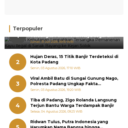
Terpopuler
Gakkum Kehutanan Limpahkan
1
Tersangka Pemanenan Kayu Ilegal di
Sariak Bayang ke Kejari Solok
Jumat, 31 Juli 2026, 09:10 WIB
Hujan Deras, 15 Titik Banjir Terdeteksi di
2
Kota Padang
Senin, 03 Agustus 2026, 17:10 WIB
Viral Ambil Batu di Sungai Gunung Nago,
3
Polresta Padang Ungkap Fakta
Sebenarnya
Senin, 03 Agustus 2026, 19:20 WIB
Tiba di Padang, Zigo Rolanda Langsung
4
Terjun Bantu Warga Terdampak Banjir
Selasa, 04 Agustus 2026, 09:25 WIB
Ridwan Tulus, Putra Indonesia yang
5
Harumkan Nama Bangsa hingga