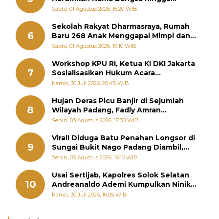
Diabadikan dalam Buku Jepang
Sabtu, 01 Agustus 2026, 16:20 WIB
Sekolah Rakyat Dharmasraya, Rumah
6
Baru 268 Anak Menggapai Mimpi dan
Memutus Rantai Kemiskinan
Sabtu, 01 Agustus 2026, 19:10 WIB
Workshop KPU RI, Ketua KI DKI Jakarta
7
Sosialisasikan Hukum Acara
Penyelesaian Sengketa Informasi Publik
Kamis, 30 Juli 2026, 20:45 WIB
Hujan Deras Picu Banjir di Sejumlah
8
Wilayah Padang, Fadly Amran
Perintahkan OPD Siaga
Senin, 03 Agustus 2026, 17:30 WIB
Viral! Diduga Batu Penahan Longsor di
9
Sungai Bukit Nago Padang Diambil,
Warga Khawatir Bencana Terulang
Senin, 03 Agustus 2026, 16:10 WIB
Usai Sertijab, Kapolres Solok Selatan
10
Andreanaldo Ademi Kumpulkan Ninik
Mamak Bahas Kamtibmas dan Judi
Kamis, 30 Juli 2026, 16:05 WIB
Online