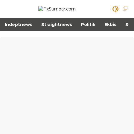
Indeptnews
Straightnews
Politik
Ekbis
Sos