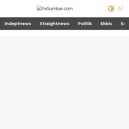
Indeptnews
Straightnews
Politik
Ekbis
Sos