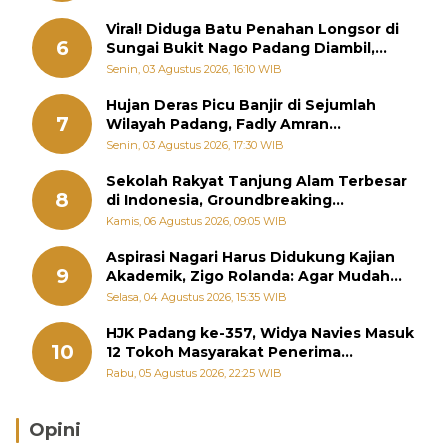
Viral! Diduga Batu Penahan Longsor di
6
Sungai Bukit Nago Padang Diambil,
Warga Khawatir Bencana Terulang
Senin, 03 Agustus 2026, 16:10 WIB
Hujan Deras Picu Banjir di Sejumlah
7
Wilayah Padang, Fadly Amran
Perintahkan OPD Siaga
Senin, 03 Agustus 2026, 17:30 WIB
Sekolah Rakyat Tanjung Alam Terbesar
8
di Indonesia, Groundbreaking
September
Kamis, 06 Agustus 2026, 09:05 WIB
Aspirasi Nagari Harus Didukung Kajian
9
Akademik, Zigo Rolanda: Agar Mudah
Diperjuangkan di Kementerian
Selasa, 04 Agustus 2026, 15:35 WIB
HJK Padang ke-357, Widya Navies Masuk
10
12 Tokoh Masyarakat Penerima
Penghargaan Pemko Padang
Rabu, 05 Agustus 2026, 22:25 WIB
Opini
Brasil Lebih Diunggulkan, tetapi Jepang Selalu