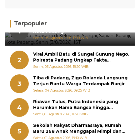
Terpopuler
Hujan Deras, 15 Titik Banjir Terdeteksi di
1
Kota Padang
Senin, 03 Agustus 2026, 17:10 WIB
Viral Ambil Batu di Sungai Gunung Nago,
2
Polresta Padang Ungkap Fakta
Sebenarnya
Senin, 03 Agustus 2026, 19:20 WIB
Tiba di Padang, Zigo Rolanda Langsung
3
Terjun Bantu Warga Terdampak Banjir
Selasa, 04 Agustus 2026, 09:25 WIB
Ridwan Tulus, Putra Indonesia yang
4
Harumkan Nama Bangsa hingga
Diabadikan dalam Buku Jepang
Sabtu, 01 Agustus 2026, 16:20 WIB
Sekolah Rakyat Dharmasraya, Rumah
5
Baru 268 Anak Menggapai Mimpi dan
Memutus Rantai Kemiskinan
Sabtu, 01 Agustus 2026, 19:10 WIB