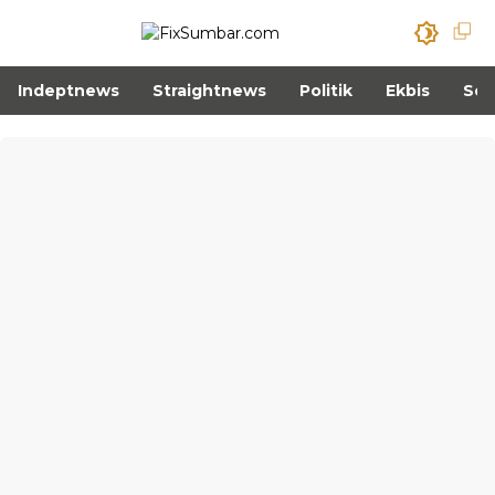
Indeptnews
Straightnews
Politik
Ekbis
Sos