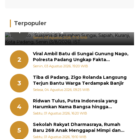
Terpopuler
Hujan Deras, 15 Titik Banjir Terdeteksi di
1
Kota Padang
Senin, 03 Agustus 2026, 17:10 WIB
Viral Ambil Batu di Sungai Gunung Nago,
2
Polresta Padang Ungkap Fakta
Sebenarnya
Senin, 03 Agustus 2026, 19:20 WIB
Tiba di Padang, Zigo Rolanda Langsung
3
Terjun Bantu Warga Terdampak Banjir
Selasa, 04 Agustus 2026, 09:25 WIB
Ridwan Tulus, Putra Indonesia yang
4
Harumkan Nama Bangsa hingga
Diabadikan dalam Buku Jepang
Sabtu, 01 Agustus 2026, 16:20 WIB
Sekolah Rakyat Dharmasraya, Rumah
5
Baru 268 Anak Menggapai Mimpi dan
Memutus Rantai Kemiskinan
Sabtu, 01 Agustus 2026, 19:10 WIB