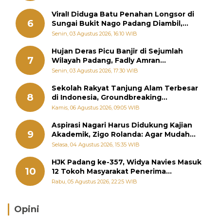
Viral! Diduga Batu Penahan Longsor di
6
Sungai Bukit Nago Padang Diambil,
Warga Khawatir Bencana Terulang
Senin, 03 Agustus 2026, 16:10 WIB
Hujan Deras Picu Banjir di Sejumlah
7
Wilayah Padang, Fadly Amran
Perintahkan OPD Siaga
Senin, 03 Agustus 2026, 17:30 WIB
Sekolah Rakyat Tanjung Alam Terbesar
8
di Indonesia, Groundbreaking
September
Kamis, 06 Agustus 2026, 09:05 WIB
Aspirasi Nagari Harus Didukung Kajian
9
Akademik, Zigo Rolanda: Agar Mudah
Diperjuangkan di Kementerian
Selasa, 04 Agustus 2026, 15:35 WIB
HJK Padang ke-357, Widya Navies Masuk
10
12 Tokoh Masyarakat Penerima
Penghargaan Pemko Padang
Rabu, 05 Agustus 2026, 22:25 WIB
Opini
Brasil Lebih Diunggulkan, tetapi Jepang Selalu