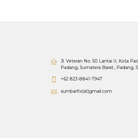
Jl. Veteran No. 50 Lantai II, Kota P
Padang, Sumatera Barat., Padang, 
+62 823-8841-7947
sumbarfix(at)gmail.com