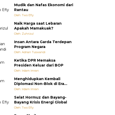
Mudik dan Nafas Ekonomi dari
Rantau
Oleh: Two Efly
Naik Harga saat Lebaran
Apakah Mamakuak?
Oleh: Zuhrizul
Insan Antara Garda Terdepan
Program Negara
Oleh: Adrian Tuswandi
Ketika DPR Memaksa
Presiden Keluar dari BOP
Oleh: Irdam Imran
Menghidupkan Kembali
Diplomasi Non-Blok di Era
Multipolar
Oleh: Irdam Imran
Selat Hormuz dan Bayang-
Bayang Krisis Energi Global
Oleh: Two Efly