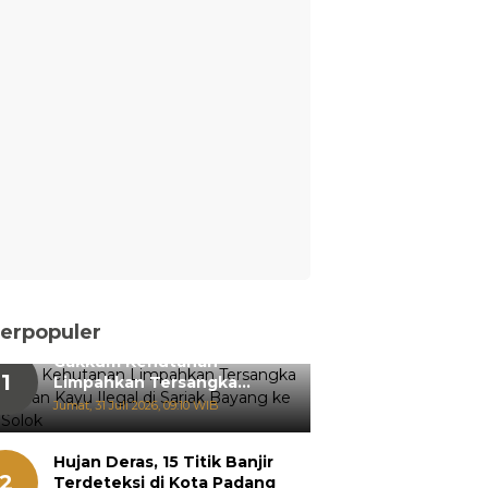
erpopuler
Gakkum Kehutanan
1
Limpahkan Tersangka
Pemanenan Kayu Ilegal di
Jumat, 31 Juli 2026, 09:10 WIB
Sariak Bayang ke Kejari
Solok
Hujan Deras, 15 Titik Banjir
2
Terdeteksi di Kota Padang