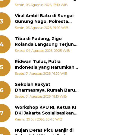
Senin, 03 Agustus 2026, 17:10 WIB
Viral Ambil Batu di Sungai
3
Gunung Nago, Polresta
Padang Ungkap Fakta
Senin, 03 Agustus 2026, 19:20 WIB
Sebenarnya
Tiba di Padang, Zigo
4
Rolanda Langsung Terjun
Bantu Warga Terdampak
Selasa, 04 Agustus 2026, 09:25 WIB
Banjir
Ridwan Tulus, Putra
5
Indonesia yang Harumkan
Nama Bangsa hingga
Sabtu, 01 Agustus 2026, 16:20 WIB
Diabadikan dalam Buku
Jepang
Sekolah Rakyat
6
Dharmasraya, Rumah Baru
268 Anak Menggapai Mimpi
Sabtu, 01 Agustus 2026, 19:10 WIB
dan Memutus Rantai
Kemiskinan
Workshop KPU RI, Ketua KI
7
DKI Jakarta Sosialisasikan
Hukum Acara Penyelesaian
Kamis, 30 Juli 2026, 20:45 WIB
Sengketa Informasi Publik
Hujan Deras Picu Banjir di