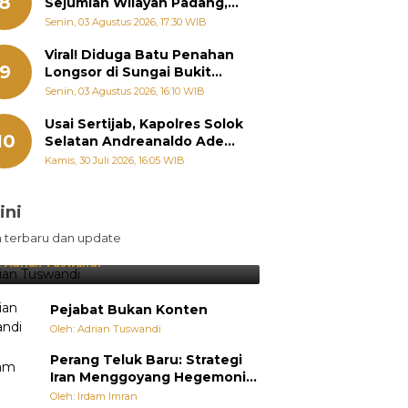
8
Sejumlah Wilayah Padang,
Fadly Amran Perintahkan
Senin, 03 Agustus 2026, 17:30 WIB
OPD Siaga
Viral! Diduga Batu Penahan
9
Longsor di Sungai Bukit
Nago Padang Diambil, Warga
Senin, 03 Agustus 2026, 16:10 WIB
Khawatir Bencana Terulang
Usai Sertijab, Kapolres Solok
10
Selatan Andreanaldo Ademi
Kumpulkan Ninik Mamak
Kamis, 30 Juli 2026, 16:05 WIB
Bahas Kamtibmas dan Judi
Online
ini
sil Lebih Diunggulkan, tetapi
n terbaru dan update
pang Selalu Punya Cara Membuat
jutan
:
Adrian Tuswandi
Pejabat Bukan Konten
Oleh: Adrian Tuswandi
Perang Teluk Baru: Strategi
Iran Menggoyang Hegemoni
AS dari Dalam
Oleh: Irdam Imran