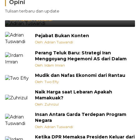
Opini
Brasil Lebih Diunggulkan, tetapi Jepang Selalu
Tulisan terbaru dan update
Punya Cara Membuat Kejutan
Oleh:
Adrian Tuswandi
Pejabat Bukan Konten
Oleh: Adrian Tuswandi
Perang Teluk Baru: Strategi Iran
Menggoyang Hegemoni AS dari Dalam
Oleh: Irdam Imran
Mudik dan Nafas Ekonomi dari Rantau
Oleh: Two Efly
Naik Harga saat Lebaran Apakah
Mamakuak?
Oleh: Zuhrizul
Insan Antara Garda Terdepan Program
Negara
Oleh: Adrian Tuswandi
Ketika DPR Memaksa Presiden Keluar dari