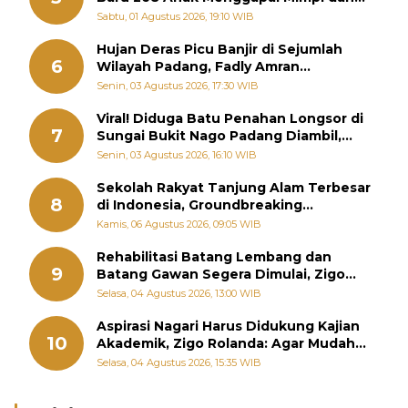
Memutus Rantai Kemiskinan
Sabtu, 01 Agustus 2026, 19:10 WIB
Hujan Deras Picu Banjir di Sejumlah
6
Wilayah Padang, Fadly Amran
Perintahkan OPD Siaga
Senin, 03 Agustus 2026, 17:30 WIB
Viral! Diduga Batu Penahan Longsor di
7
Sungai Bukit Nago Padang Diambil,
Warga Khawatir Bencana Terulang
Senin, 03 Agustus 2026, 16:10 WIB
Sekolah Rakyat Tanjung Alam Terbesar
8
di Indonesia, Groundbreaking
September
Kamis, 06 Agustus 2026, 09:05 WIB
Rehabilitasi Batang Lembang dan
9
Batang Gawan Segera Dimulai, Zigo
Rolanda Pastikan Proyek Berjalan
Selasa, 04 Agustus 2026, 13:00 WIB
Aspirasi Nagari Harus Didukung Kajian
10
Akademik, Zigo Rolanda: Agar Mudah
Diperjuangkan di Kementerian
Selasa, 04 Agustus 2026, 15:35 WIB