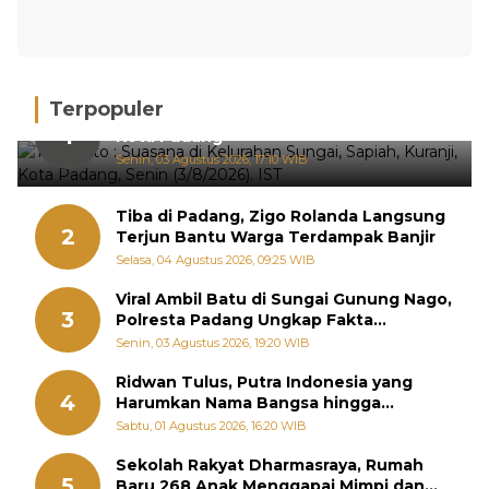
Terpopuler
Hujan Deras, 15 Titik Banjir Terdeteksi di
1
Kota Padang
Senin, 03 Agustus 2026, 17:10 WIB
Tiba di Padang, Zigo Rolanda Langsung
2
Terjun Bantu Warga Terdampak Banjir
Selasa, 04 Agustus 2026, 09:25 WIB
Viral Ambil Batu di Sungai Gunung Nago,
3
Polresta Padang Ungkap Fakta
Sebenarnya
Senin, 03 Agustus 2026, 19:20 WIB
Ridwan Tulus, Putra Indonesia yang
4
Harumkan Nama Bangsa hingga
Diabadikan dalam Buku Jepang
Sabtu, 01 Agustus 2026, 16:20 WIB
Sekolah Rakyat Dharmasraya, Rumah
5
Baru 268 Anak Menggapai Mimpi dan