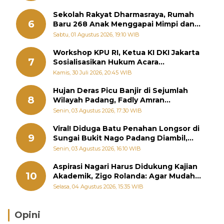
Sekolah Rakyat Dharmasraya, Rumah
6
Baru 268 Anak Menggapai Mimpi dan
Memutus Rantai Kemiskinan
Sabtu, 01 Agustus 2026, 19:10 WIB
Workshop KPU RI, Ketua KI DKI Jakarta
7
Sosialisasikan Hukum Acara
Penyelesaian Sengketa Informasi Publik
Kamis, 30 Juli 2026, 20:45 WIB
Hujan Deras Picu Banjir di Sejumlah
8
Wilayah Padang, Fadly Amran
Perintahkan OPD Siaga
Senin, 03 Agustus 2026, 17:30 WIB
Viral! Diduga Batu Penahan Longsor di
9
Sungai Bukit Nago Padang Diambil,
Warga Khawatir Bencana Terulang
Senin, 03 Agustus 2026, 16:10 WIB
Aspirasi Nagari Harus Didukung Kajian
10
Akademik, Zigo Rolanda: Agar Mudah
Diperjuangkan di Kementerian
Selasa, 04 Agustus 2026, 15:35 WIB
Opini
Brasil Lebih Diunggulkan, tetapi Jepang Selalu