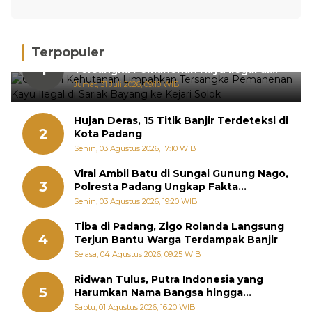
Terpopuler
Gakkum Kehutanan Limpahkan
1
Tersangka Pemanenan Kayu Ilegal di
Sariak Bayang ke Kejari Solok
Jumat, 31 Juli 2026, 09:10 WIB
Hujan Deras, 15 Titik Banjir Terdeteksi di
2
Kota Padang
Senin, 03 Agustus 2026, 17:10 WIB
Viral Ambil Batu di Sungai Gunung Nago,
3
Polresta Padang Ungkap Fakta
Sebenarnya
Senin, 03 Agustus 2026, 19:20 WIB
Tiba di Padang, Zigo Rolanda Langsung
4
Terjun Bantu Warga Terdampak Banjir
Selasa, 04 Agustus 2026, 09:25 WIB
Ridwan Tulus, Putra Indonesia yang
5
Harumkan Nama Bangsa hingga
Diabadikan dalam Buku Jepang
Sabtu, 01 Agustus 2026, 16:20 WIB