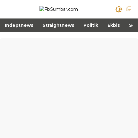
Indeptnews
Straightnews
Politik
Ekbis
Sos