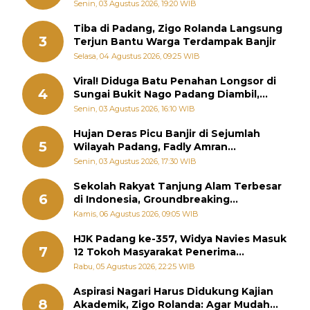
Sebenarnya
Senin, 03 Agustus 2026, 19:20 WIB
Tiba di Padang, Zigo Rolanda Langsung
3
Terjun Bantu Warga Terdampak Banjir
Selasa, 04 Agustus 2026, 09:25 WIB
Viral! Diduga Batu Penahan Longsor di
4
Sungai Bukit Nago Padang Diambil,
Warga Khawatir Bencana Terulang
Senin, 03 Agustus 2026, 16:10 WIB
Hujan Deras Picu Banjir di Sejumlah
5
Wilayah Padang, Fadly Amran
Perintahkan OPD Siaga
Senin, 03 Agustus 2026, 17:30 WIB
Sekolah Rakyat Tanjung Alam Terbesar
6
di Indonesia, Groundbreaking
September
Kamis, 06 Agustus 2026, 09:05 WIB
HJK Padang ke-357, Widya Navies Masuk
7
12 Tokoh Masyarakat Penerima
Penghargaan Pemko Padang
Rabu, 05 Agustus 2026, 22:25 WIB
Aspirasi Nagari Harus Didukung Kajian
8
Akademik, Zigo Rolanda: Agar Mudah