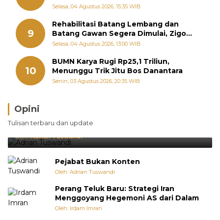
Diperjuangkan di Kementerian
Selasa, 04 Agustus 2026, 15:35 WIB
Rehabilitasi Batang Lembang dan
9
Batang Gawan Segera Dimulai, Zigo
Rolanda Pastikan Proyek Berjalan
Selasa, 04 Agustus 2026, 13:00 WIB
BUMN Karya Rugi Rp25,1 Triliun,
10
Menunggu Trik Jitu Bos Danantara
Senin, 03 Agustus 2026, 20:35 WIB
Opini
Brasil Lebih Diunggulkan, tetapi Jepang Selalu
Tulisan terbaru dan update
Punya Cara Membuat Kejutan
Oleh:
Adrian Tuswandi
Pejabat Bukan Konten
Oleh: Adrian Tuswandi
Perang Teluk Baru: Strategi Iran
Menggoyang Hegemoni AS dari Dalam
Oleh: Irdam Imran