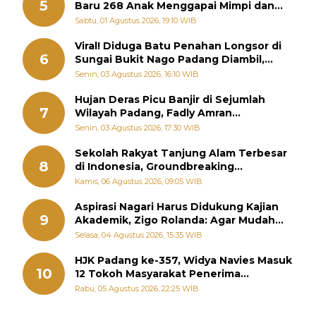
5
Baru 268 Anak Menggapai Mimpi dan
Memutus Rantai Kemiskinan
Sabtu, 01 Agustus 2026, 19:10 WIB
Viral! Diduga Batu Penahan Longsor di
6
Sungai Bukit Nago Padang Diambil,
Warga Khawatir Bencana Terulang
Senin, 03 Agustus 2026, 16:10 WIB
Hujan Deras Picu Banjir di Sejumlah
7
Wilayah Padang, Fadly Amran
Perintahkan OPD Siaga
Senin, 03 Agustus 2026, 17:30 WIB
Sekolah Rakyat Tanjung Alam Terbesar
8
di Indonesia, Groundbreaking
September
Kamis, 06 Agustus 2026, 09:05 WIB
Aspirasi Nagari Harus Didukung Kajian
9
Akademik, Zigo Rolanda: Agar Mudah
Diperjuangkan di Kementerian
Selasa, 04 Agustus 2026, 15:35 WIB
HJK Padang ke-357, Widya Navies Masuk
10
12 Tokoh Masyarakat Penerima
Penghargaan Pemko Padang
Rabu, 05 Agustus 2026, 22:25 WIB