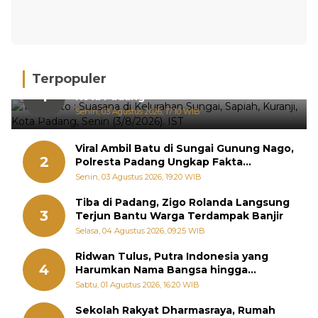
Terpopuler
Hujan Deras, 15 Titik Banjir Terdeteksi di
1
Kota Padang
Senin, 03 Agustus 2026, 17:10 WIB
Viral Ambil Batu di Sungai Gunung Nago,
2
Polresta Padang Ungkap Fakta
Sebenarnya
Senin, 03 Agustus 2026, 19:20 WIB
Tiba di Padang, Zigo Rolanda Langsung
3
Terjun Bantu Warga Terdampak Banjir
Selasa, 04 Agustus 2026, 09:25 WIB
Ridwan Tulus, Putra Indonesia yang
4
Harumkan Nama Bangsa hingga
Diabadikan dalam Buku Jepang
Sabtu, 01 Agustus 2026, 16:20 WIB
Sekolah Rakyat Dharmasraya, Rumah