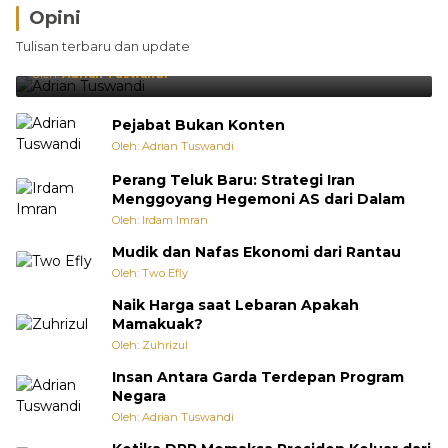
Opini
Brasil Lebih Diunggulkan, tetapi Jepang Selalu
Tulisan terbaru dan update
Punya Cara Membuat Kejutan
Oleh:
Adrian Tuswandi
Pejabat Bukan Konten
Oleh: Adrian Tuswandi
Perang Teluk Baru: Strategi Iran
Menggoyang Hegemoni AS dari Dalam
Oleh: Irdam Imran
Mudik dan Nafas Ekonomi dari Rantau
Oleh: Two Efly
Naik Harga saat Lebaran Apakah
Mamakuak?
Oleh: Zuhrizul
Insan Antara Garda Terdepan Program
Negara
Oleh: Adrian Tuswandi