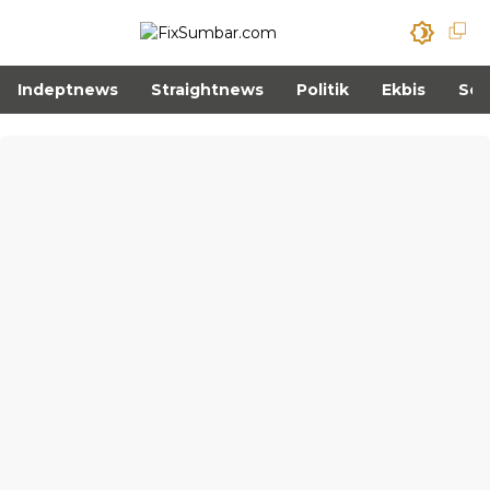
Indeptnews
Straightnews
Politik
Ekbis
Sos