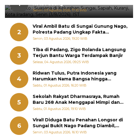
1
Kota Padang
Senin, 03 Agustus 2026, 17:10 WIB
Viral Ambil Batu di Sungai Gunung Nago,
2
Polresta Padang Ungkap Fakta
Sebenarnya
Senin, 03 Agustus 2026, 19:20 WIB
Tiba di Padang, Zigo Rolanda Langsung
3
Terjun Bantu Warga Terdampak Banjir
Selasa, 04 Agustus 2026, 09:25 WIB
Ridwan Tulus, Putra Indonesia yang
4
Harumkan Nama Bangsa hingga
Diabadikan dalam Buku Jepang
Sabtu, 01 Agustus 2026, 16:20 WIB
Sekolah Rakyat Dharmasraya, Rumah
5
Baru 268 Anak Menggapai Mimpi dan
Memutus Rantai Kemiskinan
Sabtu, 01 Agustus 2026, 19:10 WIB
Viral! Diduga Batu Penahan Longsor di
6
Sungai Bukit Nago Padang Diambil,
Warga Khawatir Bencana Terulang
Senin, 03 Agustus 2026, 16:10 WIB