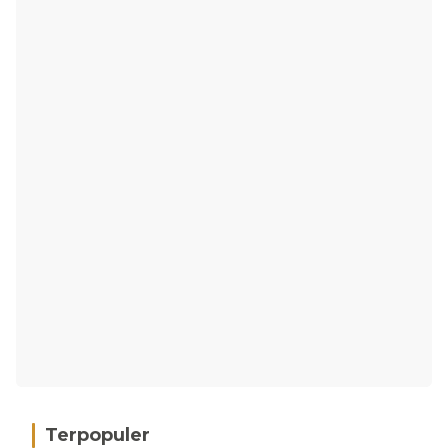
Terpopuler
Hujan Deras, 15 Titik Banjir Terdeteksi di