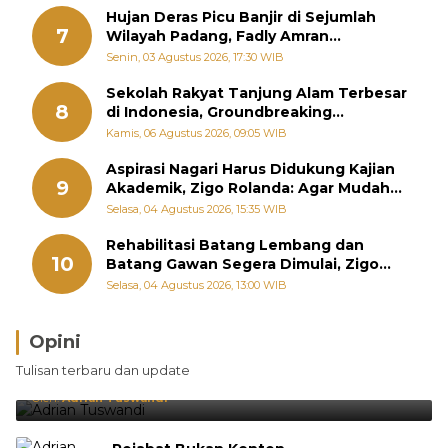
Hujan Deras Picu Banjir di Sejumlah
7
Wilayah Padang, Fadly Amran
Perintahkan OPD Siaga
Senin, 03 Agustus 2026, 17:30 WIB
Sekolah Rakyat Tanjung Alam Terbesar
8
di Indonesia, Groundbreaking
September
Kamis, 06 Agustus 2026, 09:05 WIB
Aspirasi Nagari Harus Didukung Kajian
9
Akademik, Zigo Rolanda: Agar Mudah
Diperjuangkan di Kementerian
Selasa, 04 Agustus 2026, 15:35 WIB
Rehabilitasi Batang Lembang dan
10
Batang Gawan Segera Dimulai, Zigo
Rolanda Pastikan Proyek Berjalan
Selasa, 04 Agustus 2026, 13:00 WIB
Opini
Brasil Lebih Diunggulkan, tetapi Jepang Selalu
Tulisan terbaru dan update
Punya Cara Membuat Kejutan
Oleh:
Adrian Tuswandi