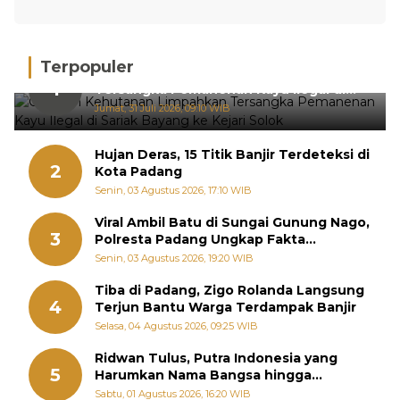
Terpopuler
Gakkum Kehutanan Limpahkan
1
Tersangka Pemanenan Kayu Ilegal di
Sariak Bayang ke Kejari Solok
Jumat, 31 Juli 2026, 09:10 WIB
Hujan Deras, 15 Titik Banjir Terdeteksi di
2
Kota Padang
Senin, 03 Agustus 2026, 17:10 WIB
Viral Ambil Batu di Sungai Gunung Nago,
3
Polresta Padang Ungkap Fakta
Sebenarnya
Senin, 03 Agustus 2026, 19:20 WIB
Tiba di Padang, Zigo Rolanda Langsung
4
Terjun Bantu Warga Terdampak Banjir
Selasa, 04 Agustus 2026, 09:25 WIB
Ridwan Tulus, Putra Indonesia yang
5
Harumkan Nama Bangsa hingga
Diabadikan dalam Buku Jepang
Sabtu, 01 Agustus 2026, 16:20 WIB