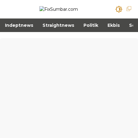
Indeptnews
Straightnews
Politik
Ekbis
Sos