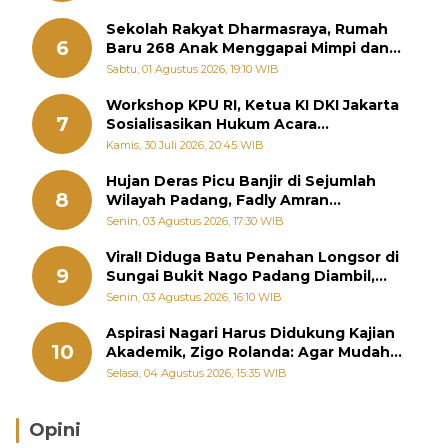
Sekolah Rakyat Dharmasraya, Rumah
6
Baru 268 Anak Menggapai Mimpi dan
Memutus Rantai Kemiskinan
Sabtu, 01 Agustus 2026, 19:10 WIB
Workshop KPU RI, Ketua KI DKI Jakarta
7
Sosialisasikan Hukum Acara
Penyelesaian Sengketa Informasi Publik
Kamis, 30 Juli 2026, 20:45 WIB
Hujan Deras Picu Banjir di Sejumlah
8
Wilayah Padang, Fadly Amran
Perintahkan OPD Siaga
Senin, 03 Agustus 2026, 17:30 WIB
Viral! Diduga Batu Penahan Longsor di
9
Sungai Bukit Nago Padang Diambil,
Warga Khawatir Bencana Terulang
Senin, 03 Agustus 2026, 16:10 WIB
Aspirasi Nagari Harus Didukung Kajian
10
Akademik, Zigo Rolanda: Agar Mudah
Diperjuangkan di Kementerian
Selasa, 04 Agustus 2026, 15:35 WIB
Opini
Brasil Lebih Diunggulkan, tetapi Jepang Selalu