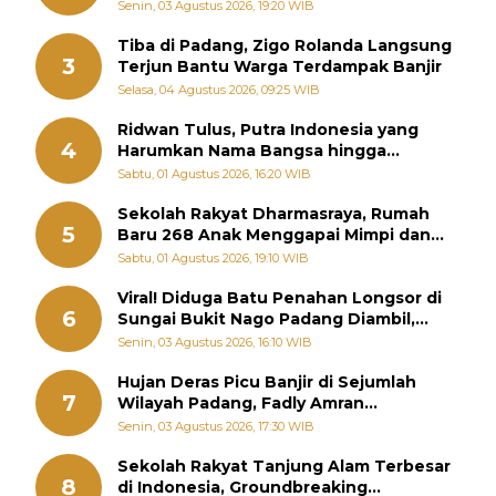
Sebenarnya
Senin, 03 Agustus 2026, 19:20 WIB
Tiba di Padang, Zigo Rolanda Langsung
3
Terjun Bantu Warga Terdampak Banjir
Selasa, 04 Agustus 2026, 09:25 WIB
Ridwan Tulus, Putra Indonesia yang
4
Harumkan Nama Bangsa hingga
Diabadikan dalam Buku Jepang
Sabtu, 01 Agustus 2026, 16:20 WIB
Sekolah Rakyat Dharmasraya, Rumah
5
Baru 268 Anak Menggapai Mimpi dan
Memutus Rantai Kemiskinan
Sabtu, 01 Agustus 2026, 19:10 WIB
Viral! Diduga Batu Penahan Longsor di
6
Sungai Bukit Nago Padang Diambil,
Warga Khawatir Bencana Terulang
Senin, 03 Agustus 2026, 16:10 WIB
Hujan Deras Picu Banjir di Sejumlah
7
Wilayah Padang, Fadly Amran
Perintahkan OPD Siaga
Senin, 03 Agustus 2026, 17:30 WIB
Sekolah Rakyat Tanjung Alam Terbesar
8
di Indonesia, Groundbreaking