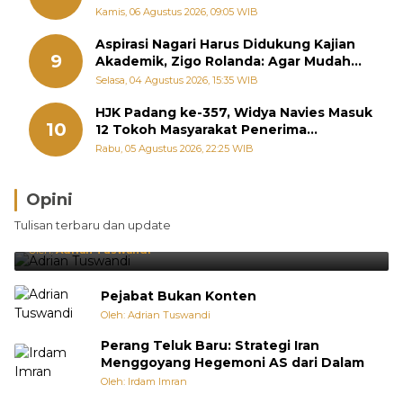
September
Kamis, 06 Agustus 2026, 09:05 WIB
Aspirasi Nagari Harus Didukung Kajian
9
Akademik, Zigo Rolanda: Agar Mudah
Diperjuangkan di Kementerian
Selasa, 04 Agustus 2026, 15:35 WIB
HJK Padang ke-357, Widya Navies Masuk
10
12 Tokoh Masyarakat Penerima
Penghargaan Pemko Padang
Rabu, 05 Agustus 2026, 22:25 WIB
Opini
Brasil Lebih Diunggulkan, tetapi Jepang Selalu
Tulisan terbaru dan update
Punya Cara Membuat Kejutan
Oleh:
Adrian Tuswandi
Pejabat Bukan Konten
Oleh: Adrian Tuswandi
Perang Teluk Baru: Strategi Iran
Menggoyang Hegemoni AS dari Dalam
Oleh: Irdam Imran