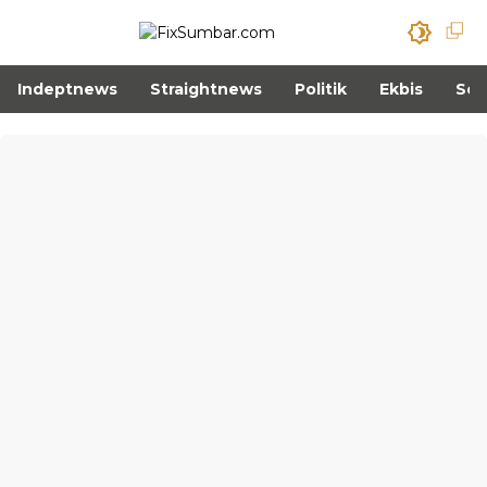
Indeptnews
Straightnews
Politik
Ekbis
Sos