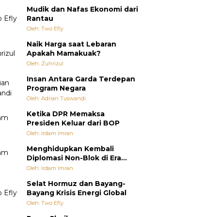
Mudik dan Nafas Ekonomi dari
Rantau
Oleh: Two Efly
Naik Harga saat Lebaran
Apakah Mamakuak?
Oleh: Zuhrizul
Insan Antara Garda Terdepan
Program Negara
Oleh: Adrian Tuswandi
Ketika DPR Memaksa
Presiden Keluar dari BOP
Oleh: Irdam Imran
Menghidupkan Kembali
Diplomasi Non-Blok di Era
Multipolar
Oleh: Irdam Imran
Selat Hormuz dan Bayang-
Bayang Krisis Energi Global
Oleh: Two Efly