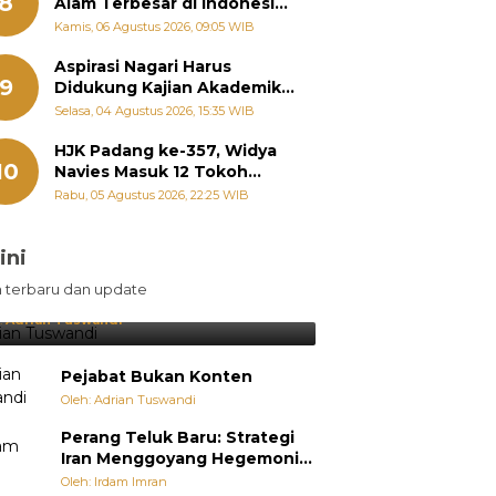
8
Alam Terbesar di Indonesia,
Groundbreaking September
Kamis, 06 Agustus 2026, 09:05 WIB
Aspirasi Nagari Harus
9
Didukung Kajian Akademik,
Zigo Rolanda: Agar Mudah
Selasa, 04 Agustus 2026, 15:35 WIB
Diperjuangkan di
Kementerian
HJK Padang ke-357, Widya
10
Navies Masuk 12 Tokoh
Masyarakat Penerima
Rabu, 05 Agustus 2026, 22:25 WIB
Penghargaan Pemko
Padang
ini
sil Lebih Diunggulkan, tetapi
n terbaru dan update
pang Selalu Punya Cara Membuat
jutan
:
Adrian Tuswandi
Pejabat Bukan Konten
Oleh: Adrian Tuswandi
Perang Teluk Baru: Strategi
Iran Menggoyang Hegemoni
AS dari Dalam
Oleh: Irdam Imran