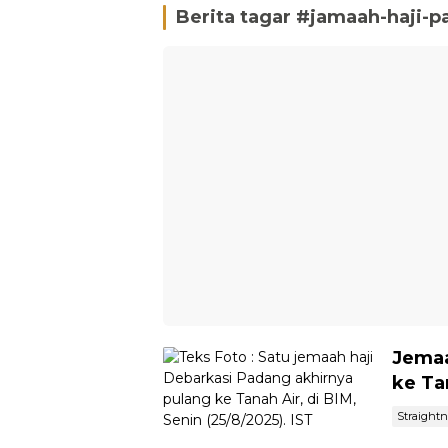
Berita tagar #
jamaah-haji-p
Jemaa
ke Ta
Straight