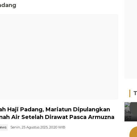
adang
T
h Haji Padang, Mariatun Dipulangkan
nah Air Setelah Dirawat Pasca Armuzna
news
Senin, 25 Agustus 2025, 20:20 WIB