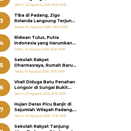
Padang Ungkap Fakta
Senin, 03 Agustus 2026, 19:20 WIB
Sebenarnya
Tiba di Padang, Zigo
3
Rolanda Langsung Terjun
Bantu Warga Terdampak
Selasa, 04 Agustus 2026, 09:25 WIB
Banjir
Ridwan Tulus, Putra
4
Indonesia yang Harumkan
Nama Bangsa hingga
Sabtu, 01 Agustus 2026, 16:20 WIB
Diabadikan dalam Buku
Jepang
Sekolah Rakyat
5
Dharmasraya, Rumah Baru
268 Anak Menggapai Mimpi
Sabtu, 01 Agustus 2026, 19:10 WIB
dan Memutus Rantai
Kemiskinan
Viral! Diduga Batu Penahan
6
Longsor di Sungai Bukit
Nago Padang Diambil, Warga
Senin, 03 Agustus 2026, 16:10 WIB
Khawatir Bencana Terulang
Hujan Deras Picu Banjir di
7
Sejumlah Wilayah Padang,
Fadly Amran Perintahkan
Senin, 03 Agustus 2026, 17:30 WIB
OPD Siaga
Sekolah Rakyat Tanjung