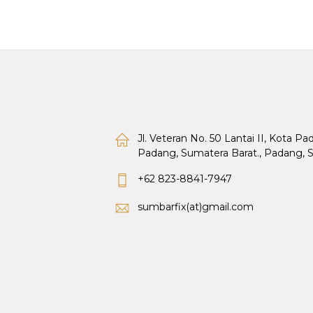
Jl. Veteran No. 50 Lantai II, Kota P
Padang, Sumatera Barat., Padang, 
+62 823-8841-7947
sumbarfix(at)gmail.com