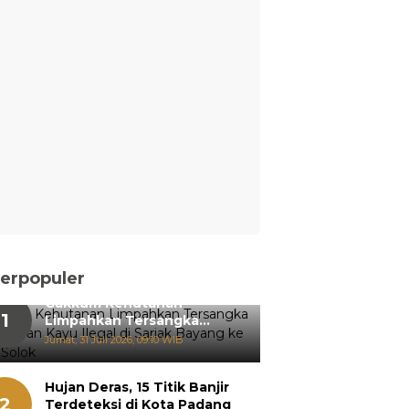
erpopuler
Gakkum Kehutanan
1
Limpahkan Tersangka
Pemanenan Kayu Ilegal di
Jumat, 31 Juli 2026, 09:10 WIB
Sariak Bayang ke Kejari
Solok
Hujan Deras, 15 Titik Banjir
2
Terdeteksi di Kota Padang