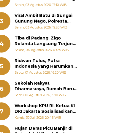
Senin, 03 Agustus 2026, 17:10 WIB
Viral Ambil Batu di Sungai
3
Gunung Nago, Polresta
Padang Ungkap Fakta
Senin, 03 Agustus 2026, 19:20 WIB
Sebenarnya
Tiba di Padang, Zigo
4
Rolanda Langsung Terjun
Bantu Warga Terdampak
Selasa, 04 Agustus 2026, 09:25 WIB
Banjir
Ridwan Tulus, Putra
5
Indonesia yang Harumkan
Nama Bangsa hingga
Sabtu, 01 Agustus 2026, 16:20 WIB
Diabadikan dalam Buku
Jepang
Sekolah Rakyat
6
Dharmasraya, Rumah Baru
268 Anak Menggapai Mimpi
Sabtu, 01 Agustus 2026, 19:10 WIB
dan Memutus Rantai
Kemiskinan
Workshop KPU RI, Ketua KI
7
DKI Jakarta Sosialisasikan
Hukum Acara Penyelesaian
Kamis, 30 Juli 2026, 20:45 WIB
Sengketa Informasi Publik
Hujan Deras Picu Banjir di