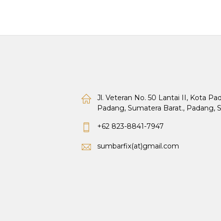
Jl. Veteran No. 50 Lantai II, Kota P
Padang, Sumatera Barat., Padang, 
+62 823-8841-7947
sumbarfix(at)gmail.com