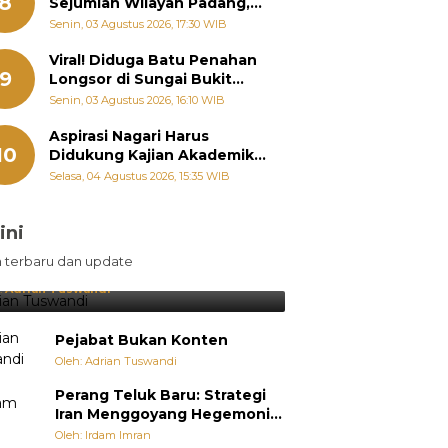
8
Sejumlah Wilayah Padang,
Fadly Amran Perintahkan
Senin, 03 Agustus 2026, 17:30 WIB
OPD Siaga
Viral! Diduga Batu Penahan
9
Longsor di Sungai Bukit
Nago Padang Diambil, Warga
Senin, 03 Agustus 2026, 16:10 WIB
Khawatir Bencana Terulang
Aspirasi Nagari Harus
10
Didukung Kajian Akademik,
Zigo Rolanda: Agar Mudah
Selasa, 04 Agustus 2026, 15:35 WIB
Diperjuangkan di
Kementerian
ini
sil Lebih Diunggulkan, tetapi
n terbaru dan update
pang Selalu Punya Cara Membuat
jutan
:
Adrian Tuswandi
Pejabat Bukan Konten
Oleh: Adrian Tuswandi
Perang Teluk Baru: Strategi
Iran Menggoyang Hegemoni
AS dari Dalam
Oleh: Irdam Imran