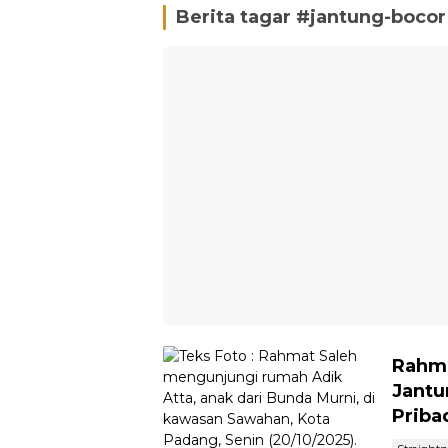
Berita tagar #
jantung-bocor
Rahma
Jantu
Priba