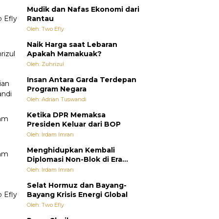
Mudik dan Nafas Ekonomi dari
Rantau
Oleh: Two Efly
Naik Harga saat Lebaran
Apakah Mamakuak?
Oleh: Zuhrizul
Insan Antara Garda Terdepan
Program Negara
Oleh: Adrian Tuswandi
Ketika DPR Memaksa
Presiden Keluar dari BOP
Oleh: Irdam Imran
Menghidupkan Kembali
Diplomasi Non-Blok di Era
Multipolar
Oleh: Irdam Imran
Selat Hormuz dan Bayang-
Bayang Krisis Energi Global
Oleh: Two Efly