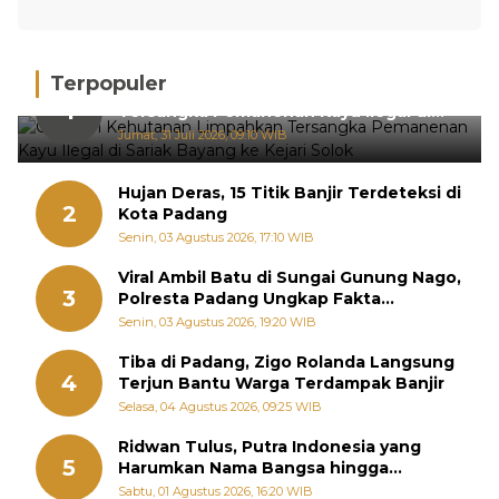
Terpopuler
Gakkum Kehutanan Limpahkan
1
Tersangka Pemanenan Kayu Ilegal di
Sariak Bayang ke Kejari Solok
Jumat, 31 Juli 2026, 09:10 WIB
Hujan Deras, 15 Titik Banjir Terdeteksi di
2
Kota Padang
Senin, 03 Agustus 2026, 17:10 WIB
Viral Ambil Batu di Sungai Gunung Nago,
3
Polresta Padang Ungkap Fakta
Sebenarnya
Senin, 03 Agustus 2026, 19:20 WIB
Tiba di Padang, Zigo Rolanda Langsung
4
Terjun Bantu Warga Terdampak Banjir
Selasa, 04 Agustus 2026, 09:25 WIB
Ridwan Tulus, Putra Indonesia yang
5
Harumkan Nama Bangsa hingga
Diabadikan dalam Buku Jepang
Sabtu, 01 Agustus 2026, 16:20 WIB