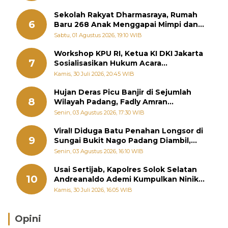
Sekolah Rakyat Dharmasraya, Rumah
6
Baru 268 Anak Menggapai Mimpi dan
Memutus Rantai Kemiskinan
Sabtu, 01 Agustus 2026, 19:10 WIB
Workshop KPU RI, Ketua KI DKI Jakarta
7
Sosialisasikan Hukum Acara
Penyelesaian Sengketa Informasi Publik
Kamis, 30 Juli 2026, 20:45 WIB
Hujan Deras Picu Banjir di Sejumlah
8
Wilayah Padang, Fadly Amran
Perintahkan OPD Siaga
Senin, 03 Agustus 2026, 17:30 WIB
Viral! Diduga Batu Penahan Longsor di
9
Sungai Bukit Nago Padang Diambil,
Warga Khawatir Bencana Terulang
Senin, 03 Agustus 2026, 16:10 WIB
Usai Sertijab, Kapolres Solok Selatan
10
Andreanaldo Ademi Kumpulkan Ninik
Mamak Bahas Kamtibmas dan Judi
Kamis, 30 Juli 2026, 16:05 WIB
Online
Opini
Brasil Lebih Diunggulkan, tetapi Jepang Selalu