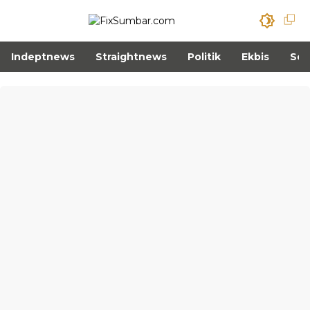
Indeptnews
Straightnews
Politik
Ekbis
Sos