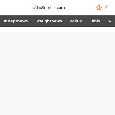
Indeptnews
Straightnews
Politik
Ekbis
Sos