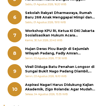
Diabadikan dalam Buku Jepang
Sabtu, 01 Agustus 2026, 16:20 WIB
Sekolah Rakyat Dharmasraya, Rumah
6
Baru 268 Anak Menggapai Mimpi dan
Memutus Rantai Kemiskinan
Sabtu, 01 Agustus 2026, 19:10 WIB
Workshop KPU RI, Ketua KI DKI Jakarta
7
Sosialisasikan Hukum Acara
Penyelesaian Sengketa Informasi Publik
Kamis, 30 Juli 2026, 20:45 WIB
Hujan Deras Picu Banjir di Sejumlah
8
Wilayah Padang, Fadly Amran
Perintahkan OPD Siaga
Senin, 03 Agustus 2026, 17:30 WIB
Viral! Diduga Batu Penahan Longsor di
9
Sungai Bukit Nago Padang Diambil,
Warga Khawatir Bencana Terulang
Senin, 03 Agustus 2026, 16:10 WIB
Aspirasi Nagari Harus Didukung Kajian
10
Akademik, Zigo Rolanda: Agar Mudah
Diperjuangkan di Kementerian
Selasa, 04 Agustus 2026, 15:35 WIB