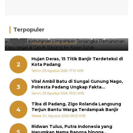
Terpopuler
Gakkum Kehutanan Limpahkan
1
Tersangka Pemanenan Kayu Ilegal di
Sariak Bayang ke Kejari Solok
Jumat, 31 Juli 2026, 09:10 WIB
Hujan Deras, 15 Titik Banjir Terdeteksi di
2
Kota Padang
Senin, 03 Agustus 2026, 17:10 WIB
Viral Ambil Batu di Sungai Gunung Nago,
3
Polresta Padang Ungkap Fakta
Sebenarnya
Senin, 03 Agustus 2026, 19:20 WIB
Tiba di Padang, Zigo Rolanda Langsung
4
Terjun Bantu Warga Terdampak Banjir
Selasa, 04 Agustus 2026, 09:25 WIB
Ridwan Tulus, Putra Indonesia yang
5
Harumkan Nama Bangsa hingga