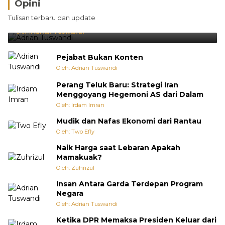
Opini
Brasil Lebih Diunggulkan, tetapi Jepang Selalu
Tulisan terbaru dan update
Punya Cara Membuat Kejutan
Oleh:
Adrian Tuswandi
Pejabat Bukan Konten
Oleh: Adrian Tuswandi
Perang Teluk Baru: Strategi Iran
Menggoyang Hegemoni AS dari Dalam
Oleh: Irdam Imran
Mudik dan Nafas Ekonomi dari Rantau
Oleh: Two Efly
Naik Harga saat Lebaran Apakah
Mamakuak?
Oleh: Zuhrizul
Insan Antara Garda Terdepan Program
Negara
Oleh: Adrian Tuswandi
Ketika DPR Memaksa Presiden Keluar dari