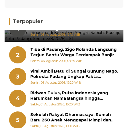
Terpopuler
Hujan Deras, 15 Titik Banjir Terdeteksi di
1
Kota Padang
Senin, 03 Agustus 2026, 17:10 WIB
Tiba di Padang, Zigo Rolanda Langsung
2
Terjun Bantu Warga Terdampak Banjir
Selasa, 04 Agustus 2026, 09:25 WIB
Viral Ambil Batu di Sungai Gunung Nago,
3
Polresta Padang Ungkap Fakta
Sebenarnya
Senin, 03 Agustus 2026, 19:20 WIB
Ridwan Tulus, Putra Indonesia yang
4
Harumkan Nama Bangsa hingga
Diabadikan dalam Buku Jepang
Sabtu, 01 Agustus 2026, 16:20 WIB
Sekolah Rakyat Dharmasraya, Rumah
5
Baru 268 Anak Menggapai Mimpi dan
Memutus Rantai Kemiskinan
Sabtu, 01 Agustus 2026, 19:10 WIB