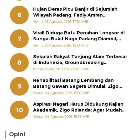
Hujan Deras Picu Banjir di Sejumlah
6
Wilayah Padang, Fadly Amran
Perintahkan OPD Siaga
Senin, 03 Agustus 2026, 17:30 WIB
Viral! Diduga Batu Penahan Longsor di
7
Sungai Bukit Nago Padang Diambil,
Warga Khawatir Bencana Terulang
Senin, 03 Agustus 2026, 16:10 WIB
Sekolah Rakyat Tanjung Alam Terbesar
8
di Indonesia, Groundbreaking
September
Kamis, 06 Agustus 2026, 09:05 WIB
Rehabilitasi Batang Lembang dan
9
Batang Gawan Segera Dimulai, Zigo
Rolanda Pastikan Proyek Berjalan
Selasa, 04 Agustus 2026, 13:00 WIB
Aspirasi Nagari Harus Didukung Kajian
10
Akademik, Zigo Rolanda: Agar Mudah
Diperjuangkan di Kementerian
Selasa, 04 Agustus 2026, 15:35 WIB
Opini
Brasil Lebih Diunggulkan, tetapi Jepang Selalu