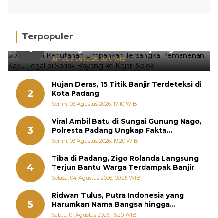
Terpopuler
Gakkum Kehutanan Limpahkan
1
Tersangka Pemanenan Kayu Ilegal di
Sariak Bayang ke Kejari Solok
Jumat, 31 Juli 2026, 09:10 WIB
Hujan Deras, 15 Titik Banjir Terdeteksi di
2
Kota Padang
Senin, 03 Agustus 2026, 17:10 WIB
Viral Ambil Batu di Sungai Gunung Nago,
3
Polresta Padang Ungkap Fakta
Sebenarnya
Senin, 03 Agustus 2026, 19:20 WIB
Tiba di Padang, Zigo Rolanda Langsung
4
Terjun Bantu Warga Terdampak Banjir
Selasa, 04 Agustus 2026, 09:25 WIB
Ridwan Tulus, Putra Indonesia yang
5
Harumkan Nama Bangsa hingga
Diabadikan dalam Buku Jepang
Sabtu, 01 Agustus 2026, 16:20 WIB