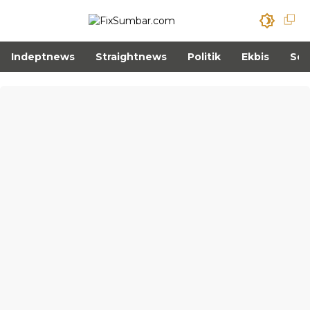
Indeptnews
Straightnews
Politik
Ekbis
Sos