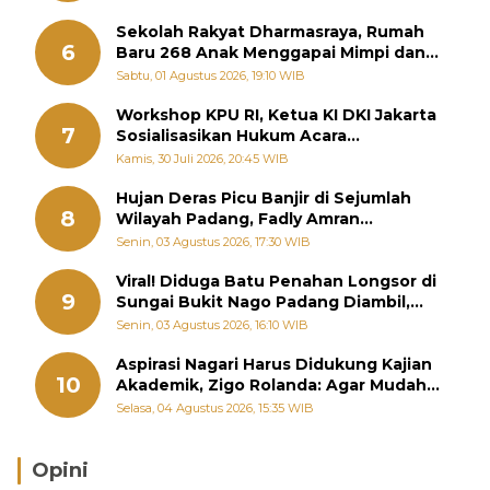
Sekolah Rakyat Dharmasraya, Rumah
6
Baru 268 Anak Menggapai Mimpi dan
Memutus Rantai Kemiskinan
Sabtu, 01 Agustus 2026, 19:10 WIB
Workshop KPU RI, Ketua KI DKI Jakarta
7
Sosialisasikan Hukum Acara
Penyelesaian Sengketa Informasi Publik
Kamis, 30 Juli 2026, 20:45 WIB
Hujan Deras Picu Banjir di Sejumlah
8
Wilayah Padang, Fadly Amran
Perintahkan OPD Siaga
Senin, 03 Agustus 2026, 17:30 WIB
Viral! Diduga Batu Penahan Longsor di
9
Sungai Bukit Nago Padang Diambil,
Warga Khawatir Bencana Terulang
Senin, 03 Agustus 2026, 16:10 WIB
Aspirasi Nagari Harus Didukung Kajian
10
Akademik, Zigo Rolanda: Agar Mudah
Diperjuangkan di Kementerian
Selasa, 04 Agustus 2026, 15:35 WIB
Opini
Brasil Lebih Diunggulkan, tetapi Jepang Selalu