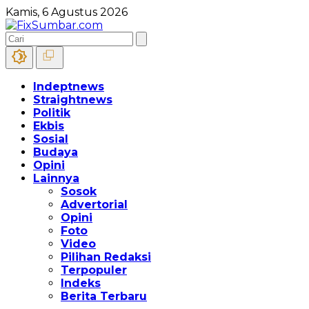
Kamis, 6 Agustus 2026
Indeptnews
Straightnews
Politik
Ekbis
Sosial
Budaya
Opini
Lainnya
Sosok
Advertorial
Opini
Foto
Video
Pilihan Redaksi
Terpopuler
Indeks
Berita Terbaru