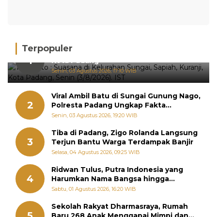
Terpopuler
Hujan Deras, 15 Titik Banjir Terdeteksi di
1
Kota Padang
Senin, 03 Agustus 2026, 17:10 WIB
Viral Ambil Batu di Sungai Gunung Nago,
2
Polresta Padang Ungkap Fakta
Sebenarnya
Senin, 03 Agustus 2026, 19:20 WIB
Tiba di Padang, Zigo Rolanda Langsung
3
Terjun Bantu Warga Terdampak Banjir
Selasa, 04 Agustus 2026, 09:25 WIB
Ridwan Tulus, Putra Indonesia yang
4
Harumkan Nama Bangsa hingga
Diabadikan dalam Buku Jepang
Sabtu, 01 Agustus 2026, 16:20 WIB
Sekolah Rakyat Dharmasraya, Rumah
5
Baru 268 Anak Menggapai Mimpi dan