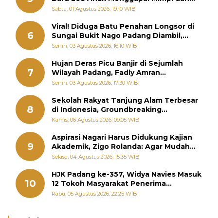
Memutus Rantai Kemiskinan
Sabtu, 01 Agustus 2026, 19:10 WIB
Viral! Diduga Batu Penahan Longsor di
6
Sungai Bukit Nago Padang Diambil,
Warga Khawatir Bencana Terulang
Senin, 03 Agustus 2026, 16:10 WIB
Hujan Deras Picu Banjir di Sejumlah
7
Wilayah Padang, Fadly Amran
Perintahkan OPD Siaga
Senin, 03 Agustus 2026, 17:30 WIB
Sekolah Rakyat Tanjung Alam Terbesar
8
di Indonesia, Groundbreaking
September
Kamis, 06 Agustus 2026, 09:05 WIB
Aspirasi Nagari Harus Didukung Kajian
9
Akademik, Zigo Rolanda: Agar Mudah
Diperjuangkan di Kementerian
Selasa, 04 Agustus 2026, 15:35 WIB
HJK Padang ke-357, Widya Navies Masuk
10
12 Tokoh Masyarakat Penerima
Penghargaan Pemko Padang
Rabu, 05 Agustus 2026, 22:25 WIB