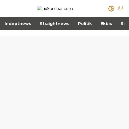
Indeptnews
Straightnews
Politik
Ekbis
Sos