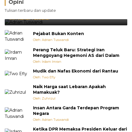
Opini
Brasil Lebih Diunggulkan, tetapi Jepang Selalu
Tulisan terbaru dan update
Punya Cara Membuat Kejutan
Oleh:
Adrian Tuswandi
Pejabat Bukan Konten
Oleh: Adrian Tuswandi
Perang Teluk Baru: Strategi Iran
Menggoyang Hegemoni AS dari Dalam
Oleh: Irdam Imran
Mudik dan Nafas Ekonomi dari Rantau
Oleh: Two Efly
Naik Harga saat Lebaran Apakah
Mamakuak?
Oleh: Zuhrizul
Insan Antara Garda Terdepan Program
Negara
Oleh: Adrian Tuswandi
Ketika DPR Memaksa Presiden Keluar dari