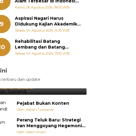
8
Alam Terbesar di Indonesia,
Groundbreaking September
Kamis, 06 Agustus 2026, 09:05 WIB
Aspirasi Nagari Harus
9
Didukung Kajian Akademik,
Zigo Rolanda: Agar Mudah
Selasa, 04 Agustus 2026, 15:35 WIB
Diperjuangkan di
Kementerian
Rehabilitasi Batang
10
Lembang dan Batang
Gawan Segera Dimulai, Zigo
Selasa, 04 Agustus 2026, 13:00 WIB
Rolanda Pastikan Proyek
Berjalan
ini
sil Lebih Diunggulkan, tetapi
n terbaru dan update
pang Selalu Punya Cara Membuat
jutan
:
Adrian Tuswandi
Pejabat Bukan Konten
Oleh: Adrian Tuswandi
Perang Teluk Baru: Strategi
Iran Menggoyang Hegemoni
AS dari Dalam
Oleh: Irdam Imran