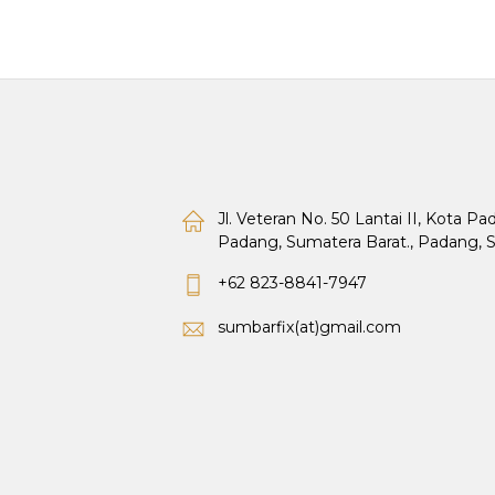
Jl. Veteran No. 50 Lantai II, Kota P
Padang, Sumatera Barat., Padang, 
+62 823-8841-7947
sumbarfix(at)gmail.com