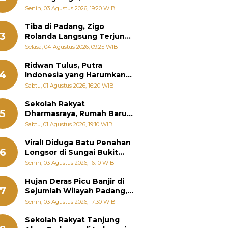
Padang Ungkap Fakta
Senin, 03 Agustus 2026, 19:20 WIB
Sebenarnya
Tiba di Padang, Zigo
3
Rolanda Langsung Terjun
Bantu Warga Terdampak
Selasa, 04 Agustus 2026, 09:25 WIB
Banjir
Ridwan Tulus, Putra
4
Indonesia yang Harumkan
Nama Bangsa hingga
Sabtu, 01 Agustus 2026, 16:20 WIB
Diabadikan dalam Buku
Jepang
Sekolah Rakyat
5
Dharmasraya, Rumah Baru
268 Anak Menggapai Mimpi
Sabtu, 01 Agustus 2026, 19:10 WIB
dan Memutus Rantai
Kemiskinan
Viral! Diduga Batu Penahan
6
Longsor di Sungai Bukit
Nago Padang Diambil, Warga
Senin, 03 Agustus 2026, 16:10 WIB
Khawatir Bencana Terulang
Hujan Deras Picu Banjir di
7
Sejumlah Wilayah Padang,
Fadly Amran Perintahkan
Senin, 03 Agustus 2026, 17:30 WIB
OPD Siaga
Sekolah Rakyat Tanjung