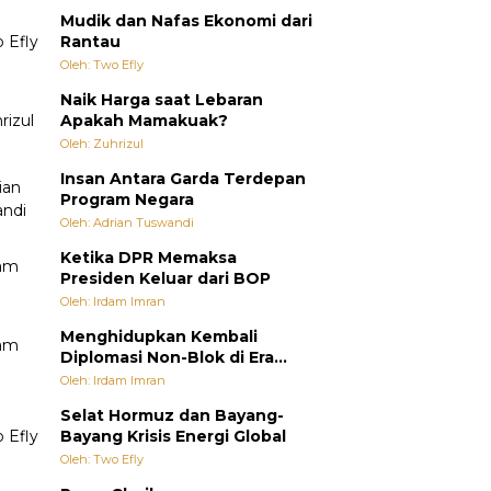
Mudik dan Nafas Ekonomi dari
Rantau
Oleh: Two Efly
Naik Harga saat Lebaran
Apakah Mamakuak?
Oleh: Zuhrizul
Insan Antara Garda Terdepan
Program Negara
Oleh: Adrian Tuswandi
Ketika DPR Memaksa
Presiden Keluar dari BOP
Oleh: Irdam Imran
Menghidupkan Kembali
Diplomasi Non-Blok di Era
Multipolar
Oleh: Irdam Imran
Selat Hormuz dan Bayang-
Bayang Krisis Energi Global
Oleh: Two Efly