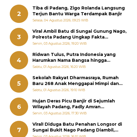
Tiba di Padang, Zigo Rolanda Langsung
2
Terjun Bantu Warga Terdampak Banjir
Selasa, 04 Agustus 2026, 09:25 WIB
Viral Ambil Batu di Sungai Gunung Nago,
3
Polresta Padang Ungkap Fakta
Sebenarnya
Senin, 03 Agustus 2026, 19:20 WIB
Ridwan Tulus, Putra Indonesia yang
4
Harumkan Nama Bangsa hingga
Diabadikan dalam Buku Jepang
Sabtu, 01 Agustus 2026, 16:20 WIB
Sekolah Rakyat Dharmasraya, Rumah
5
Baru 268 Anak Menggapai Mimpi dan
Memutus Rantai Kemiskinan
Sabtu, 01 Agustus 2026, 19:10 WIB
Hujan Deras Picu Banjir di Sejumlah
6
Wilayah Padang, Fadly Amran
Perintahkan OPD Siaga
Senin, 03 Agustus 2026, 17:30 WIB
Viral! Diduga Batu Penahan Longsor di
7
Sungai Bukit Nago Padang Diambil,
Warga Khawatir Bencana Terulang
Senin, 03 Agustus 2026, 16:10 WIB