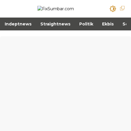
Indeptnews
Straightnews
Politik
Ekbis
Sos