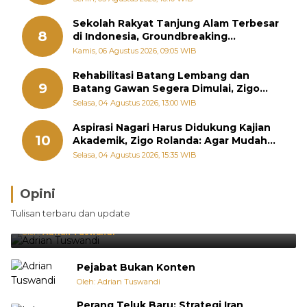
Sekolah Rakyat Tanjung Alam Terbesar
8
di Indonesia, Groundbreaking
September
Kamis, 06 Agustus 2026, 09:05 WIB
Rehabilitasi Batang Lembang dan
9
Batang Gawan Segera Dimulai, Zigo
Rolanda Pastikan Proyek Berjalan
Selasa, 04 Agustus 2026, 13:00 WIB
Aspirasi Nagari Harus Didukung Kajian
10
Akademik, Zigo Rolanda: Agar Mudah
Diperjuangkan di Kementerian
Selasa, 04 Agustus 2026, 15:35 WIB
Opini
Brasil Lebih Diunggulkan, tetapi Jepang Selalu
Tulisan terbaru dan update
Punya Cara Membuat Kejutan
Oleh:
Adrian Tuswandi
Pejabat Bukan Konten
Oleh: Adrian Tuswandi
Perang Teluk Baru: Strategi Iran