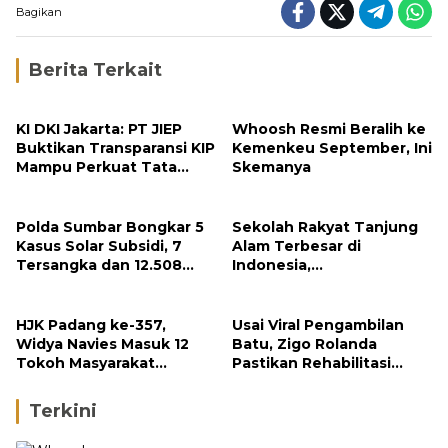
Bagikan
Berita Terkait
KI DKI Jakarta: PT JIEP
Whoosh Resmi Beralih ke
Buktikan Transparansi KIP
Kemenkeu September, Ini
Mampu Perkuat Tata
Skemanya
Kelola Perusahaan
Polda Sumbar Bongkar 5
Sekolah Rakyat Tanjung
Kasus Solar Subsidi, 7
Alam Terbesar di
Tersangka dan 12.508
Indonesia,
Liter Bio Solar Disita
Groundbreaking
September
HJK Padang ke-357,
Usai Viral Pengambilan
Widya Navies Masuk 12
Batu, Zigo Rolanda
Tokoh Masyarakat
Pastikan Rehabilitasi
Penerima Penghargaan
Gunung Nago Tetap
Pemko Padang
Berlanjut
Terkini