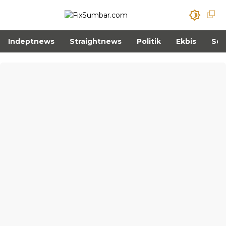
Indeptnews
Straightnews
Politik
Ekbis
Sos