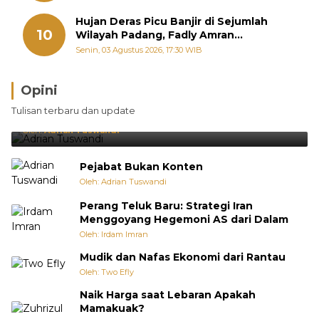
Hujan Deras Picu Banjir di Sejumlah
10
Wilayah Padang, Fadly Amran
Perintahkan OPD Siaga
Senin, 03 Agustus 2026, 17:30 WIB
Opini
Brasil Lebih Diunggulkan, tetapi Jepang Selalu
Tulisan terbaru dan update
Punya Cara Membuat Kejutan
Oleh:
Adrian Tuswandi
Pejabat Bukan Konten
Oleh: Adrian Tuswandi
Perang Teluk Baru: Strategi Iran
Menggoyang Hegemoni AS dari Dalam
Oleh: Irdam Imran
Mudik dan Nafas Ekonomi dari Rantau
Oleh: Two Efly
Naik Harga saat Lebaran Apakah
Mamakuak?