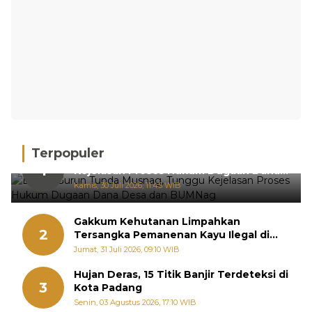
Terpopuler
BPRN Gurun Tunda Musnag, Tunggu
1
Kejelasan Proses Hukum Dugaan Dana
Desa dan BUMNag
Kamis, 30 Juli 2026, 11:45 WIB
Gakkum Kehutanan Limpahkan
2
Tersangka Pemanenan Kayu Ilegal di
Sariak Bayang ke Kejari Solok
Jumat, 31 Juli 2026, 09:10 WIB
Hujan Deras, 15 Titik Banjir Terdeteksi di
3
Kota Padang
Senin, 03 Agustus 2026, 17:10 WIB