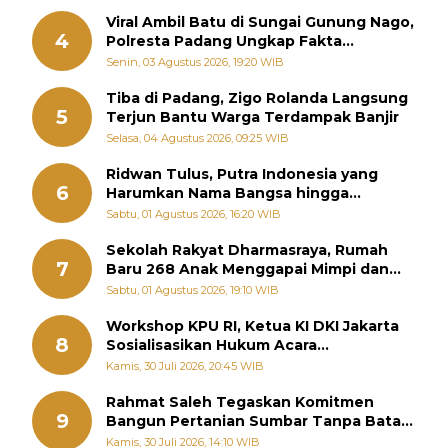
Viral Ambil Batu di Sungai Gunung Nago,
4
Polresta Padang Ungkap Fakta
Sebenarnya
Senin, 03 Agustus 2026, 19:20 WIB
Tiba di Padang, Zigo Rolanda Langsung
5
Terjun Bantu Warga Terdampak Banjir
Selasa, 04 Agustus 2026, 09:25 WIB
Ridwan Tulus, Putra Indonesia yang
6
Harumkan Nama Bangsa hingga
Diabadikan dalam Buku Jepang
Sabtu, 01 Agustus 2026, 16:20 WIB
Sekolah Rakyat Dharmasraya, Rumah
7
Baru 268 Anak Menggapai Mimpi dan
Memutus Rantai Kemiskinan
Sabtu, 01 Agustus 2026, 19:10 WIB
Workshop KPU RI, Ketua KI DKI Jakarta
8
Sosialisasikan Hukum Acara
Penyelesaian Sengketa Informasi Publik
Kamis, 30 Juli 2026, 20:45 WIB
Rahmat Saleh Tegaskan Komitmen
9
Bangun Pertanian Sumbar Tanpa Batas
Wilayah Dapil
Kamis, 30 Juli 2026, 14:10 WIB