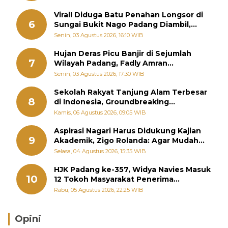
Viral! Diduga Batu Penahan Longsor di
6
Sungai Bukit Nago Padang Diambil,
Warga Khawatir Bencana Terulang
Senin, 03 Agustus 2026, 16:10 WIB
Hujan Deras Picu Banjir di Sejumlah
7
Wilayah Padang, Fadly Amran
Perintahkan OPD Siaga
Senin, 03 Agustus 2026, 17:30 WIB
Sekolah Rakyat Tanjung Alam Terbesar
8
di Indonesia, Groundbreaking
September
Kamis, 06 Agustus 2026, 09:05 WIB
Aspirasi Nagari Harus Didukung Kajian
9
Akademik, Zigo Rolanda: Agar Mudah
Diperjuangkan di Kementerian
Selasa, 04 Agustus 2026, 15:35 WIB
HJK Padang ke-357, Widya Navies Masuk
10
12 Tokoh Masyarakat Penerima
Penghargaan Pemko Padang
Rabu, 05 Agustus 2026, 22:25 WIB
Opini
Brasil Lebih Diunggulkan, tetapi Jepang Selalu