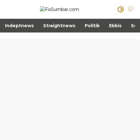
Indeptnews
Straightnews
Politik
Ekbis
Sos