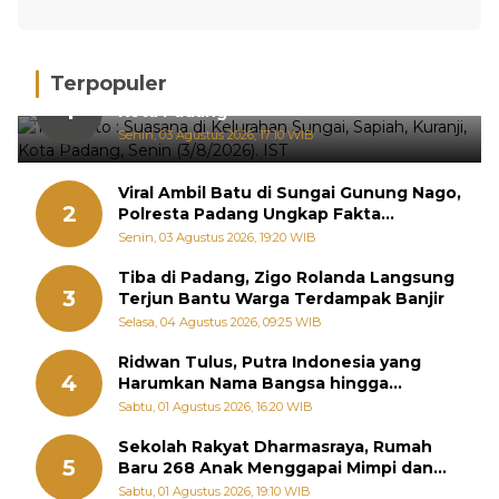
Terpopuler
Hujan Deras, 15 Titik Banjir Terdeteksi di
1
Kota Padang
Senin, 03 Agustus 2026, 17:10 WIB
Viral Ambil Batu di Sungai Gunung Nago,
2
Polresta Padang Ungkap Fakta
Sebenarnya
Senin, 03 Agustus 2026, 19:20 WIB
Tiba di Padang, Zigo Rolanda Langsung
3
Terjun Bantu Warga Terdampak Banjir
Selasa, 04 Agustus 2026, 09:25 WIB
Ridwan Tulus, Putra Indonesia yang
4
Harumkan Nama Bangsa hingga
Diabadikan dalam Buku Jepang
Sabtu, 01 Agustus 2026, 16:20 WIB
Sekolah Rakyat Dharmasraya, Rumah
5
Baru 268 Anak Menggapai Mimpi dan
Memutus Rantai Kemiskinan
Sabtu, 01 Agustus 2026, 19:10 WIB