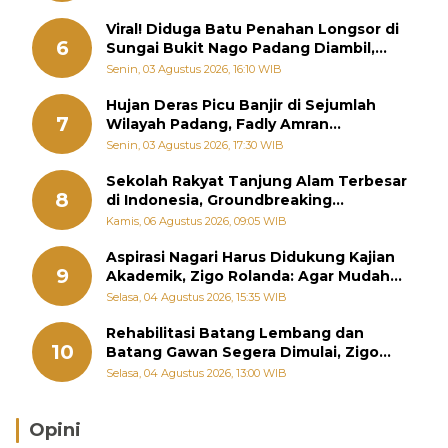
Viral! Diduga Batu Penahan Longsor di
6
Sungai Bukit Nago Padang Diambil,
Warga Khawatir Bencana Terulang
Senin, 03 Agustus 2026, 16:10 WIB
Hujan Deras Picu Banjir di Sejumlah
7
Wilayah Padang, Fadly Amran
Perintahkan OPD Siaga
Senin, 03 Agustus 2026, 17:30 WIB
Sekolah Rakyat Tanjung Alam Terbesar
8
di Indonesia, Groundbreaking
September
Kamis, 06 Agustus 2026, 09:05 WIB
Aspirasi Nagari Harus Didukung Kajian
9
Akademik, Zigo Rolanda: Agar Mudah
Diperjuangkan di Kementerian
Selasa, 04 Agustus 2026, 15:35 WIB
Rehabilitasi Batang Lembang dan
10
Batang Gawan Segera Dimulai, Zigo
Rolanda Pastikan Proyek Berjalan
Selasa, 04 Agustus 2026, 13:00 WIB
Opini
Brasil Lebih Diunggulkan, tetapi Jepang Selalu