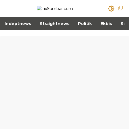
Indeptnews
Straightnews
Politik
Ekbis
Sos