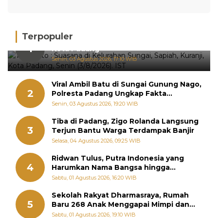
Terpopuler
Hujan Deras, 15 Titik Banjir Terdeteksi di
1
Kota Padang
Senin, 03 Agustus 2026, 17:10 WIB
Viral Ambil Batu di Sungai Gunung Nago,
2
Polresta Padang Ungkap Fakta
Sebenarnya
Senin, 03 Agustus 2026, 19:20 WIB
Tiba di Padang, Zigo Rolanda Langsung
3
Terjun Bantu Warga Terdampak Banjir
Selasa, 04 Agustus 2026, 09:25 WIB
Ridwan Tulus, Putra Indonesia yang
4
Harumkan Nama Bangsa hingga
Diabadikan dalam Buku Jepang
Sabtu, 01 Agustus 2026, 16:20 WIB
Sekolah Rakyat Dharmasraya, Rumah
5
Baru 268 Anak Menggapai Mimpi dan
Memutus Rantai Kemiskinan
Sabtu, 01 Agustus 2026, 19:10 WIB