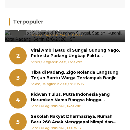
Terpopuler
Hujan Deras, 15 Titik Banjir Terdeteksi di
1
Kota Padang
Senin, 03 Agustus 2026, 17:10 WIB
Viral Ambil Batu di Sungai Gunung Nago,
2
Polresta Padang Ungkap Fakta
Sebenarnya
Senin, 03 Agustus 2026, 19:20 WIB
Tiba di Padang, Zigo Rolanda Langsung
3
Terjun Bantu Warga Terdampak Banjir
Selasa, 04 Agustus 2026, 09:25 WIB
Ridwan Tulus, Putra Indonesia yang
4
Harumkan Nama Bangsa hingga
Diabadikan dalam Buku Jepang
Sabtu, 01 Agustus 2026, 16:20 WIB
Sekolah Rakyat Dharmasraya, Rumah
5
Baru 268 Anak Menggapai Mimpi dan
Memutus Rantai Kemiskinan
Sabtu, 01 Agustus 2026, 19:10 WIB