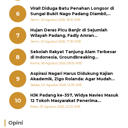
Viral! Diduga Batu Penahan Longsor di
6
Sungai Bukit Nago Padang Diambil,
Warga Khawatir Bencana Terulang
Senin, 03 Agustus 2026, 16:10 WIB
Hujan Deras Picu Banjir di Sejumlah
7
Wilayah Padang, Fadly Amran
Perintahkan OPD Siaga
Senin, 03 Agustus 2026, 17:30 WIB
Sekolah Rakyat Tanjung Alam Terbesar
8
di Indonesia, Groundbreaking
September
Kamis, 06 Agustus 2026, 09:05 WIB
Aspirasi Nagari Harus Didukung Kajian
9
Akademik, Zigo Rolanda: Agar Mudah
Diperjuangkan di Kementerian
Selasa, 04 Agustus 2026, 15:35 WIB
HJK Padang ke-357, Widya Navies Masuk
10
12 Tokoh Masyarakat Penerima
Penghargaan Pemko Padang
Rabu, 05 Agustus 2026, 22:25 WIB
Opini
Brasil Lebih Diunggulkan, tetapi Jepang Selalu