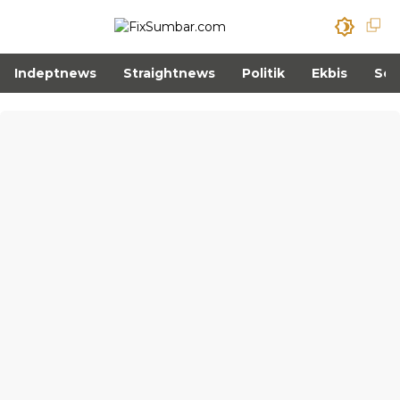
Indeptnews
Straightnews
Politik
Ekbis
Sos