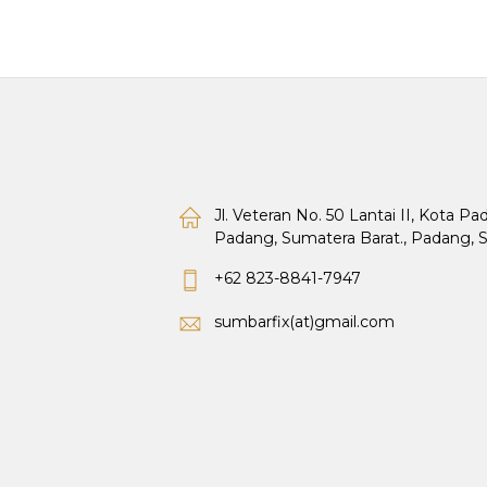
Jl. Veteran No. 50 Lantai II, Kota P
Padang, Sumatera Barat., Padang, 
+62 823-8841-7947
sumbarfix(at)gmail.com