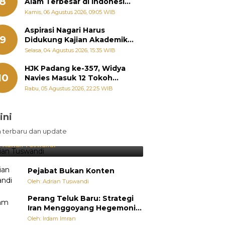
8
Alam Terbesar di Indonesia,
Groundbreaking September
Kamis, 06 Agustus 2026, 09:05 WIB
Aspirasi Nagari Harus
9
Didukung Kajian Akademik,
Zigo Rolanda: Agar Mudah
Selasa, 04 Agustus 2026, 15:35 WIB
Diperjuangkan di
Kementerian
HJK Padang ke-357, Widya
10
Navies Masuk 12 Tokoh
Masyarakat Penerima
Rabu, 05 Agustus 2026, 22:25 WIB
Penghargaan Pemko
Padang
ini
sil Lebih Diunggulkan, tetapi
n terbaru dan update
pang Selalu Punya Cara Membuat
jutan
:
Adrian Tuswandi
Pejabat Bukan Konten
Oleh: Adrian Tuswandi
Perang Teluk Baru: Strategi
Iran Menggoyang Hegemoni
AS dari Dalam
Oleh: Irdam Imran