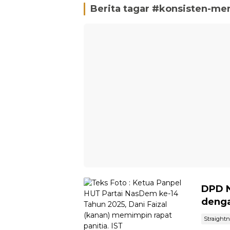
Berita tagar #
konsisten-me
DPD 
denga
Straight