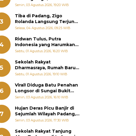
Padang Ungkap Fakta
Senin, 03 Agustus 2026, 19:20 WIB
Sebenarnya
Tiba di Padang, Zigo
3
Rolanda Langsung Terjun
Bantu Warga Terdampak
Selasa, 04 Agustus 2026, 09:25 WIB
Banjir
Ridwan Tulus, Putra
4
Indonesia yang Harumkan
Nama Bangsa hingga
Sabtu, 01 Agustus 2026, 16:20 WIB
Diabadikan dalam Buku
Jepang
Sekolah Rakyat
5
Dharmasraya, Rumah Baru
268 Anak Menggapai Mimpi
Sabtu, 01 Agustus 2026, 19:10 WIB
dan Memutus Rantai
Kemiskinan
Viral! Diduga Batu Penahan
6
Longsor di Sungai Bukit
Nago Padang Diambil, Warga
Senin, 03 Agustus 2026, 16:10 WIB
Khawatir Bencana Terulang
Hujan Deras Picu Banjir di
7
Sejumlah Wilayah Padang,
Fadly Amran Perintahkan
Senin, 03 Agustus 2026, 17:30 WIB
OPD Siaga
Sekolah Rakyat Tanjung