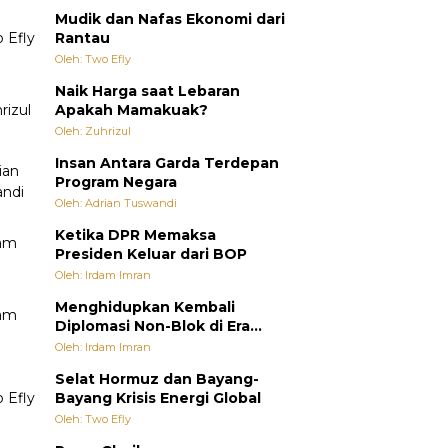
Mudik dan Nafas Ekonomi dari
Rantau
Oleh: Two Efly
Naik Harga saat Lebaran
Apakah Mamakuak?
Oleh: Zuhrizul
Insan Antara Garda Terdepan
Program Negara
Oleh: Adrian Tuswandi
Ketika DPR Memaksa
Presiden Keluar dari BOP
Oleh: Irdam Imran
Menghidupkan Kembali
Diplomasi Non-Blok di Era
Multipolar
Oleh: Irdam Imran
Selat Hormuz dan Bayang-
Bayang Krisis Energi Global
Oleh: Two Efly