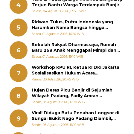
4
Terjun Bantu Warga Terdampak Banjir
Selasa, 04 Agustus 2026, 09:25 WIB
Ridwan Tulus, Putra Indonesia yang
5
Harumkan Nama Bangsa hingga
Diabadikan dalam Buku Jepang
Sabtu, 01 Agustus 2026, 16:20 WIB
Sekolah Rakyat Dharmasraya, Rumah
6
Baru 268 Anak Menggapai Mimpi dan
Memutus Rantai Kemiskinan
Sabtu, 01 Agustus 2026, 19:10 WIB
Workshop KPU RI, Ketua KI DKI Jakarta
7
Sosialisasikan Hukum Acara
Penyelesaian Sengketa Informasi Publik
Kamis, 30 Juli 2026, 20:45 WIB
Hujan Deras Picu Banjir di Sejumlah
8
Wilayah Padang, Fadly Amran
Perintahkan OPD Siaga
Senin, 03 Agustus 2026, 17:30 WIB
Viral! Diduga Batu Penahan Longsor di
9
Sungai Bukit Nago Padang Diambil,
Warga Khawatir Bencana Terulang
Senin, 03 Agustus 2026, 16:10 WIB