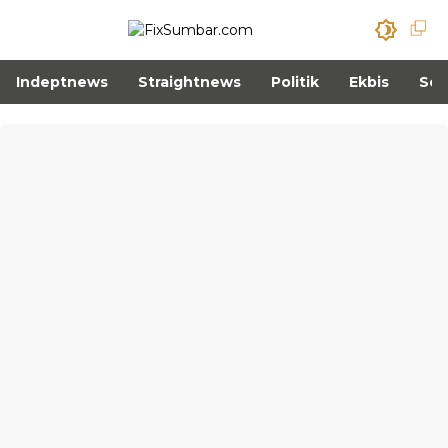
Indeptnews
Straightnews
Politik
Ekbis
Sos