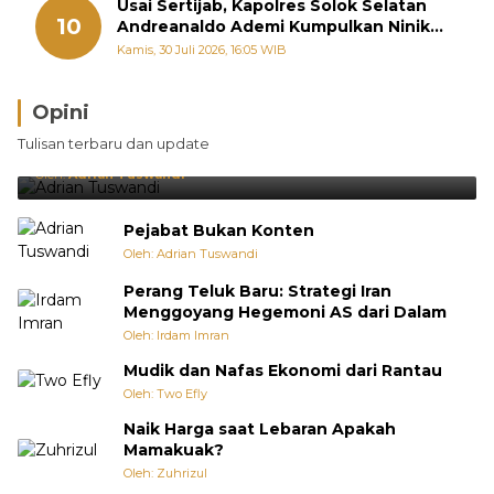
Usai Sertijab, Kapolres Solok Selatan
10
Andreanaldo Ademi Kumpulkan Ninik
Mamak Bahas Kamtibmas dan Judi
Kamis, 30 Juli 2026, 16:05 WIB
Online
Opini
Brasil Lebih Diunggulkan, tetapi Jepang Selalu
Tulisan terbaru dan update
Punya Cara Membuat Kejutan
Oleh:
Adrian Tuswandi
Pejabat Bukan Konten
Oleh: Adrian Tuswandi
Perang Teluk Baru: Strategi Iran
Menggoyang Hegemoni AS dari Dalam
Oleh: Irdam Imran
Mudik dan Nafas Ekonomi dari Rantau
Oleh: Two Efly
Naik Harga saat Lebaran Apakah
Mamakuak?
Oleh: Zuhrizul