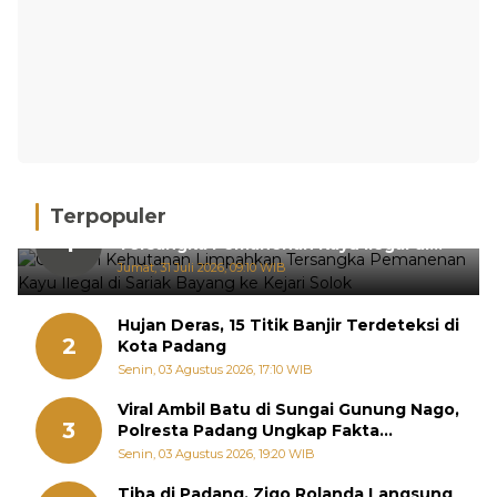
Terpopuler
Gakkum Kehutanan Limpahkan
1
Tersangka Pemanenan Kayu Ilegal di
Sariak Bayang ke Kejari Solok
Jumat, 31 Juli 2026, 09:10 WIB
Hujan Deras, 15 Titik Banjir Terdeteksi di
2
Kota Padang
Senin, 03 Agustus 2026, 17:10 WIB
Viral Ambil Batu di Sungai Gunung Nago,
3
Polresta Padang Ungkap Fakta
Sebenarnya
Senin, 03 Agustus 2026, 19:20 WIB
Tiba di Padang, Zigo Rolanda Langsung